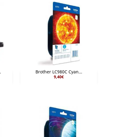
.
Brother LC980C Cyan...
9,40€

Aperçu rapide