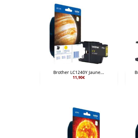
Brother LC1240Y Jaune...
B
11,90€

Aperçu rapide