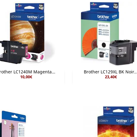
rother LC1240M Magenta...
Brother LC129XL BK Noir..
10,00€
23,40€


Aperçu rapide
Aperçu rapide