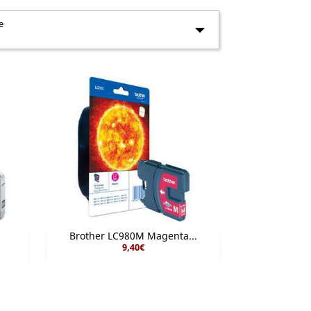
e

Brother LC980M Magenta...
9,40€

Aperçu rapide