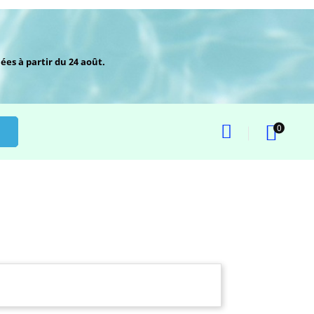
ées à partir du 24 août.
0