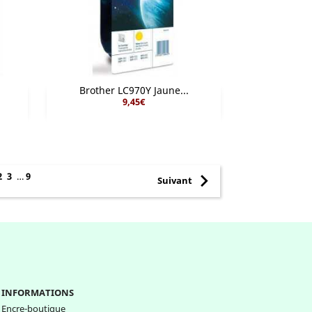
Brother LC970Y Jaune...
9,45€

Aperçu rapide

2
3
…
9
Suivant
INFORMATIONS
Encre-boutique