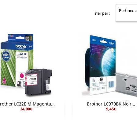
Pertinenc
Trier par :
rother LC22E M Magenta...
Brother LC970BK Noir...
24,00€
9,45€


Aperçu rapide
Aperçu rapide