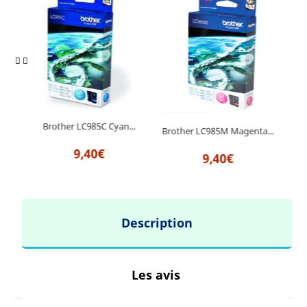
Brother LC985C Cyan...
B
a...
Brother LC985M Magenta...
9,40€
9,40€
Description
Les avis