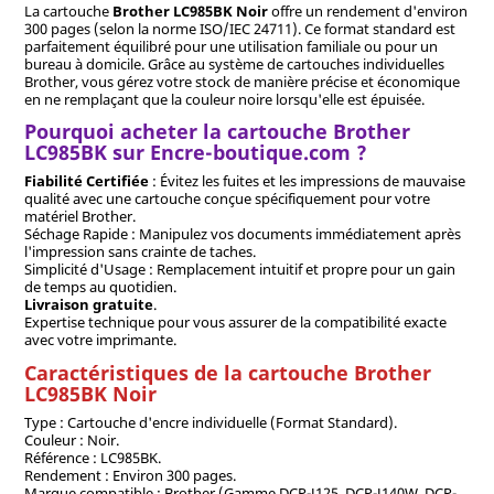
La cartouche
Brother LC985BK Noir
offre un rendement d'environ
300 pages (selon la norme ISO/IEC 24711). Ce format standard est
parfaitement équilibré pour une utilisation familiale ou pour un
bureau à domicile. Grâce au système de cartouches individuelles
Brother, vous gérez votre stock de manière précise et économique
en ne remplaçant que la couleur noire lorsqu'elle est épuisée.
Pourquoi acheter la cartouche Brother
LC985BK sur Encre-boutique.com ?
Fiabilité Certifiée
: Évitez les fuites et les impressions de mauvaise
qualité avec une cartouche conçue spécifiquement pour votre
matériel Brother.
Séchage Rapide : Manipulez vos documents immédiatement après
l'impression sans crainte de taches.
Simplicité d'Usage : Remplacement intuitif et propre pour un gain
de temps au quotidien.
Livraison gratuite
.
Expertise technique pour vous assurer de la compatibilité exacte
avec votre imprimante.
Caractéristiques de la cartouche Brother
LC985BK Noir
Type : Cartouche d'encre individuelle (Format Standard).
Couleur : Noir.
Référence : LC985BK.
Rendement : Environ 300 pages.
Marque compatible : Brother (Gamme DCP-J125, DCP-J140W, DCP-