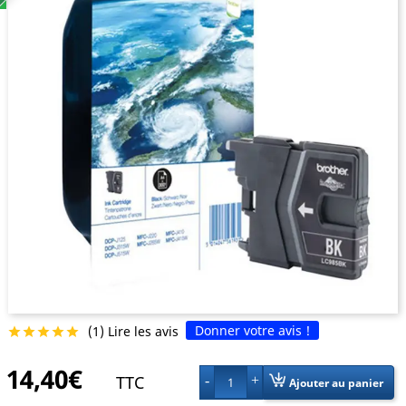
Donner votre avis !
(1) Lire les avis





14,40€
TTC
1
Ajouter au panier