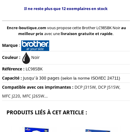
Il ne reste plus que 12 exemplaires en stock
Encre-boutique.com
vous propose cette Brother LC985BK Noir
au
meilleur prix
avec une
livraison gratuite et rapide
.
Marque
:
Couleur :
Noir
Référence :
LC985BK
Capacité :
Jusqu'à
300 pages
(selon la norme ISO/IEC 24711)
Compatible avec ces imprimantes :
DCP J315W, DCP J515W,
MFC J220, MFC J265W...
PRODUITS LIÉS À CET ARTICLE :