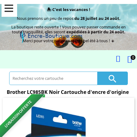
🏝️ C’est les vacances !
Nous prenons un peu de repos
du 28 juillet au 24 août.
La boutique reste ouverte ! Vous pouvez passer commande en
toute tranquillité, elles seront
expédiées à partir du 24 août.
Merci pour votre patience et très bel été à tous ! ☀️
0

Brother LC985BK Noir Cartouche d'encre d'origine
LIVRAISON OFFERTE