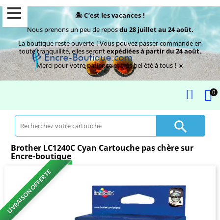
🏝️ C’est les vacances !
Nous prenons un peu de repos
du 28 juillet au 24 août.
La boutique reste ouverte ! Vous pouvez passer commande en
toute tranquillité, elles seront
expédiées à partir du 24 août.
Merci pour votre patience et très bel été à tous ! ☀️
0

Brother LC1240C Cyan Cartouche pas chère sur
Encre-boutique
LIVRAISON OFFERTE