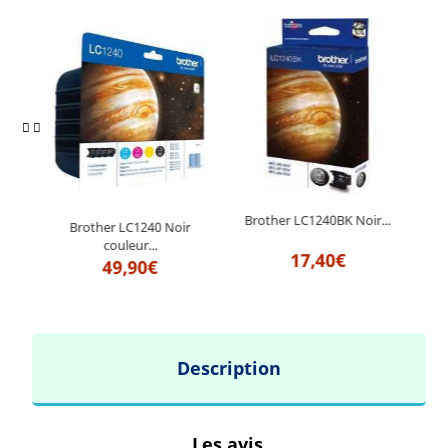
Brother LC1240BK Noir...
ta...
Brother LC1240 Noir
B
couleur...
17,40€
49,90€
Description
Les avis