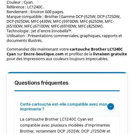
Couleur : Cyan.
Référence : LC1240C.
Rendement : Environ 600 pages.
Marque compatible : Brother (Gamme DCP-J525W, DCP-J725DW,
DCP-J925DW, MFC-J430W, MFC-J5910DW, MFC-J625DW, MFC-
J6510DW, MFC-J6710DW, MFC-J6910DW, MFC-J825DW).
Technologie : Jet d'encre Innobella™.
Utilisation : Présentations commerciales, graphiques, rapports et
documents illustrés.
Commandez dès maintenant votre
cartouche Brother LC1240C
Cyan
sur
Encre-boutique.com
et profitez de la
livraison gratuite
pour des impressions aux couleurs toujours impeccables.
Questions fréquentes
Cette cartouche est-elle compatible avec mon
−
imprimante ?
La cartouche Brother LC1240C Cyan est
compatible avec plusieurs modèles d'imprimantes
Brother, notamment DCP J525W, DCP J725DW et