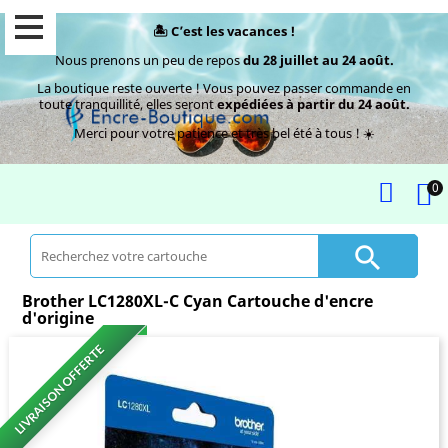
🏝️ C’est les vacances !
Nous prenons un peu de repos
du 28 juillet au 24 août.
La boutique reste ouverte ! Vous pouvez passer commande en
toute tranquillité, elles seront
expédiées à partir du 24 août.
Merci pour votre patience et très bel été à tous ! ☀️
0

Brother LC1280XL-C Cyan Cartouche d'encre
d'origine
LIVRAISON OFFERTE