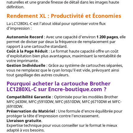
naturelles et une grande finesse de détail dans les images haute
définition.
Rendement XL : Productivité et Économies
La LC1280XL-C est l'atout idéal pour optimiser votre flux
d'impression :
Autonomie Record
: Avec une capacité d'environ
1 200 pages
, elle
permet de diviser par deux la fréquence de remplacement par
rapport à une cartouche standard.
Coût à la Page Réduit
: Le format haute capacité offre un coût
d'exploitation bien plus avantageux, maximisant la rentabilité de
votre imprimante.
Gestion Individuelle
: Grâce au système de cartouches séparées,
vous ne remplacez que le cyan lorsqu'il est vide, prévoyant ainsi
tout gaspillage des autres couleurs.
Pourquoi acheter la cartouche Brother
LC1280XL-C sur Encre-boutique.com ?
Compatibilité Garantie
: Optimisée pour les modèles Brother
MFC-J430W, MFC-J5910DW, MFC-J6510DW, MFC-J6710DW et MFC-
J6910DW.
Préservation du Matériel
: Une formule d'encre équilibrée pour
protéger la tête d'impression contre l'encrassement.
Livraison gratuite
.
Expertise technique pour vous conseiller sur le format le mieux
adapté à vos besoins.