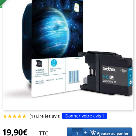
Donner votre avis !
(1) Lire les avis





19,90€
TTC
1
Ajouter au panier