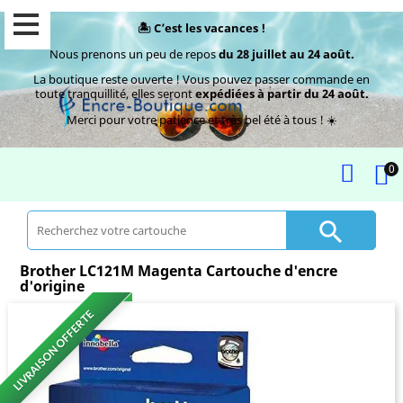
🏝️ C’est les vacances !
Nous prenons un peu de repos
du 28 juillet au 24 août.
La boutique reste ouverte ! Vous pouvez passer commande en
toute tranquillité, elles seront
expédiées à partir du 24 août.
Merci pour votre patience et très bel été à tous ! ☀️
0

Brother LC121M Magenta Cartouche d'encre
d'origine
LIVRAISON OFFERTE