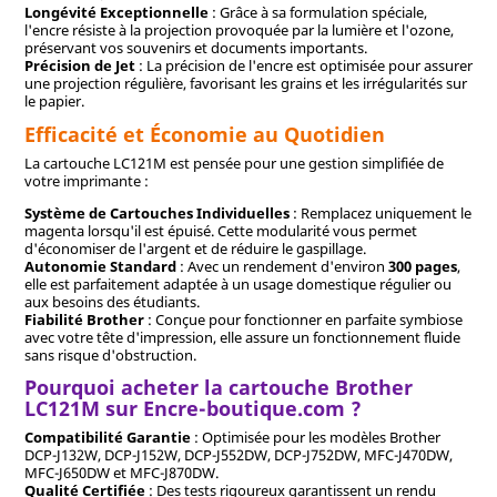
Longévité Exceptionnelle
: Grâce à sa formulation spéciale,
l'encre résiste à la projection provoquée par la lumière et l'ozone,
préservant vos souvenirs et documents importants.
Précision de Jet
: La précision de l'encre est optimisée pour assurer
une projection régulière, favorisant les grains et les irrégularités sur
le papier.
Efficacité et Économie au Quotidien
La cartouche LC121M est pensée pour une gestion simplifiée de
votre imprimante :
Système de Cartouches Individuelles
: Remplacez uniquement le
magenta lorsqu'il est épuisé. Cette modularité vous permet
d'économiser de l'argent et de réduire le gaspillage.
Autonomie Standard
: Avec un rendement d'environ
300 pages
,
elle est parfaitement adaptée à un usage domestique régulier ou
aux besoins des étudiants.
Fiabilité Brother
: Conçue pour fonctionner en parfaite symbiose
avec votre tête d'impression, elle assure un fonctionnement fluide
sans risque d'obstruction.
Pourquoi acheter la cartouche Brother
LC121M sur Encre-boutique.com ?
Compatibilité Garantie
: Optimisée pour les modèles Brother
DCP-J132W, DCP-J152W, DCP-J552DW, DCP-J752DW, MFC-J470DW,
MFC-J650DW et MFC-J870DW.
Qualité Certifiée
: Des tests rigoureux garantissent un rendu