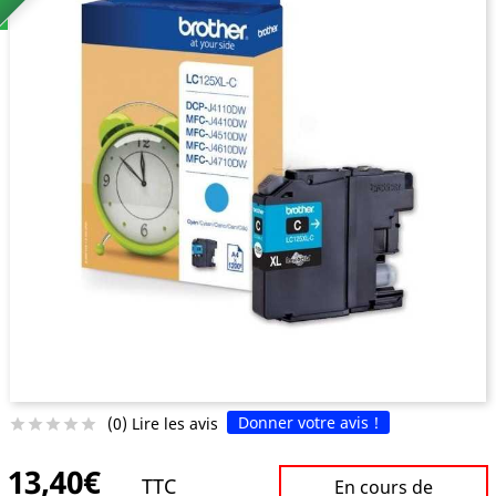
Donner votre avis !
(0) Lire les avis





13,40€
TTC
En cours de