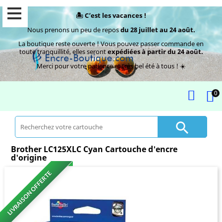
🏝️ C’est les vacances !
Nous prenons un peu de repos
du 28 juillet au 24 août.
La boutique reste ouverte ! Vous pouvez passer commande en
toute tranquillité, elles seront
expédiées à partir du 24 août.
Merci pour votre patience et très bel été à tous ! ☀️
0

Brother LC125XLC Cyan Cartouche d'encre
d'origine
LIVRAISON OFFERTE