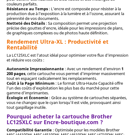
couleurs parfaits.
Résistance au Temps
: L'encre est composée pour résister à la
production due à l'exposition à la lumière et à l'ozone, assurant la
pérennité de vos documents.
Netteté des Détails
: Sa composition permet une projection
précise des gouttes d'encre, idéale pour les impressions de plans,
de graphiques complexes ou de photos haute définition.
Rendement Ultra-XL : Productivité et
Rentabilité
La LC125XLC est l'atout idéal pour optimiser votre flux d'impression
et réduire vos coûts :
Autonomie Impressionnante
: Avec un rendement d'environ
1
200 pages
, cette cartouche vous permet d'imprimer massivement
tout en espaçant radicalement les remplacements.
Coût à la Page Minimum
: Le format Ultra-Haute Capacité offre
l'un des coûts d'exploitation les plus bas du marché pour cette
gamme d'imprimantes.
Écologie et Économie
: Grâce au système de cartouches séparées,
vous ne changez que le cyan lorsqu'il est vide, provoquant ainsi
tout gaspillage inutile.
Pourquoi acheter la cartouche Brother
LC125XLC sur Encre-boutique.com ?
Compatibilité Garantie
: Optimisée pour les modèles Brother
MFC-J4410DW, MFC-J4510DW, MFC-J4610DW, MFC-J4710DW, MFC-