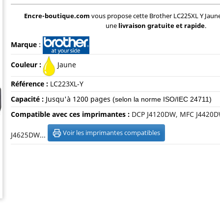
Encre-boutique.com
vous propose cette Brother LC225XL Y Jau
une
livraison gratuite et rapide
.
Marque
:
Couleur :
Jaune
Référence :
LC223XL-Y
Capacité :
Jusqu'à 120
0 pages
(selon la norme ISO/IEC 24711)
Compatible avec ces imprimantes :
DCP J4120DW, MFC J4420D
Voir les imprimantes compatibles
J4625DW...