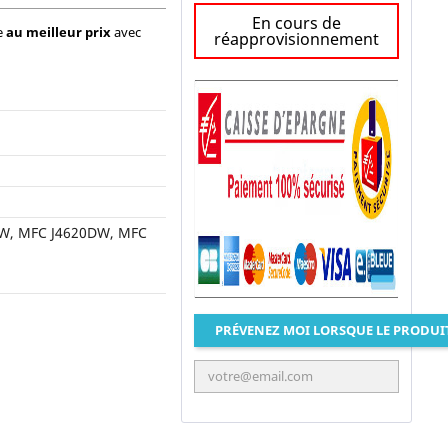
En cours de
ne
au meilleur prix
avec
réapprovisionnement
W, MFC J4620DW, MFC
PRÉVENEZ MOI LORSQUE LE PRODUI