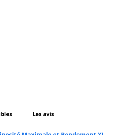
bles
Les avis
minosité Maximale et Rendement XL