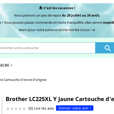
🏝️ C’est les vacances !
Nous prenons un peu de repos
du 28 juillet au 24 août.
e ! Vous pouvez passer commande en toute tranquillité, elles seront
expédi
Merci pour votre patience et très bel été à tous ! ☀️

ENCRE
ne Cartouche d'encre d'origine
Brother LC225XL Y Jaune Cartouche d'e
Donner votre avis !
(0) Lire les avis




