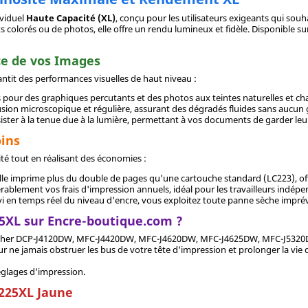
ividuel
Haute Capacité (XL)
, conçu pour les utilisateurs exigeants qui so
colorés ou de photos, elle offre un rendu lumineux et fidèle. Disponible s
ce de vos Images
antit des performances visuelles de haut niveau :
les pour des graphiques percutants et des photos aux teintes naturelles et ch
sion microscopique et régulière, assurant des dégradés fluides sans aucun g
ister à la tenue due à la lumière, permettant à vos documents de garder leu
ins
té tout en réalisant des économies :
elle imprime plus du double de pages qu'une cartouche standard (LC223), offr
ablement vos frais d'impression annuels, idéal pour les travailleurs indépend
ivi en temps réel du niveau d'encre, vous exploitez toute panne sèche impré
25XL sur Encre-boutique.com ?
rother DCP-J4120DW, MFC-J4420DW, MFC-J4620DW, MFC-J4625DW, MFC-J532
 ne jamais obstruer les bus de votre tête d'impression et prolonger la vie d
églages d'impression.
C225XL Jaune