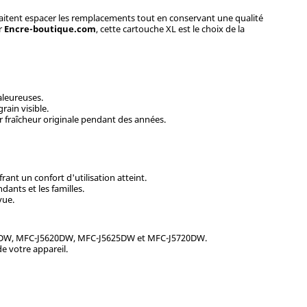
uhaitent espacer les remplacements tout en conservant une qualité
ur
Encre-boutique.com
, cette cartouche XL est le choix de la
aleureuses.
rain visible.
r fraîcheur originale pendant des années.
ant un confort d'utilisation atteint.
ants et les familles.
vue.
0DW, MFC-J5620DW, MFC-J5625DW et MFC-J5720DW.
e votre appareil.