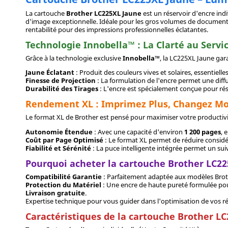
La cartouche
Brother LC225XL Jaune
est un réservoir d'encre ind
d'image exceptionnelle. Idéale pour les gros volumes de documents 
rentabilité pour des impressions professionnelles éclatantes.
Technologie Innobella™ : La Clarté au Servi
Grâce à la technologie exclusive
Innobella™
, la LC225XL Jaune gar
Jaune Éclatant
: Produit des couleurs vives et solaires, essentiel
Finesse de Projection
: La formulation de l'encre permet une diffu
Durabilité des Tirages
: L'encre est spécialement conçue pour rés
Rendement XL : Imprimez Plus, Changez Mo
Le format XL de Brother est pensé pour maximiser votre productivi
Autonomie Étendue
: Avec une capacité d'environ
1 200 pages
, 
Coût par Page Optimisé
: Le format XL permet de réduire considér
Fiabilité et Sérénité
: La puce intelligente intégrée permet un su
Pourquoi acheter la cartouche Brother LC2
Compatibilité Garantie
: Parfaitement adaptée aux modèles B
Protection du Matériel
: Une encre de haute pureté formulée pour
Livraison gratuite
.
Expertise technique pour vous guider dans l'optimisation de vos r
Caractéristiques de la cartouche Brother L