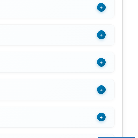
+
+
+
+
+