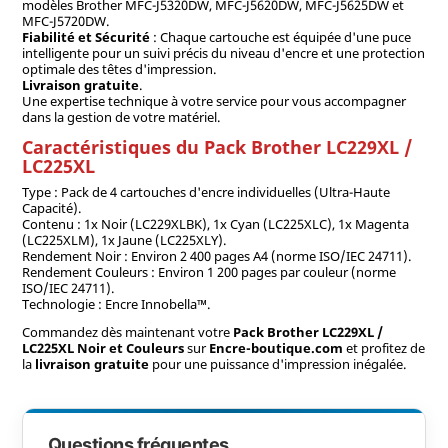
modèles Brother MFC-J5320DW, MFC-J5620DW, MFC-J5625DW et
MFC-J5720DW.
Fiabilité et Sécurité
: Chaque cartouche est équipée d'une puce
intelligente pour un suivi précis du niveau d'encre et une protection
optimale des têtes d'impression.
Livraison gratuite
.
Une expertise technique à votre service pour vous accompagner
dans la gestion de votre matériel.
Caractéristiques du Pack Brother LC229XL /
LC225XL
Type : Pack de 4 cartouches d'encre individuelles (Ultra-Haute
Capacité).
Contenu : 1x Noir (LC229XLBK), 1x Cyan (LC225XLC), 1x Magenta
(LC225XLM), 1x Jaune (LC225XLY).
Rendement Noir : Environ 2 400 pages A4 (norme ISO/IEC 24711).
Rendement Couleurs : Environ 1 200 pages par couleur (norme
ISO/IEC 24711).
Technologie : Encre Innobella™.
Commandez dès maintenant votre
Pack Brother LC229XL /
LC225XL Noir et Couleurs
sur
Encre-boutique.com
et profitez de
la
livraison gratuite
pour une puissance d'impression inégalée.
Questions fréquentes