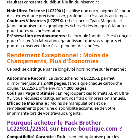
résultats constants du début à la fin du réservoir :
Noir Ultra-Intense (LC229XL)
: Utilise une encre pigmentée pour
des textes d'une précision laser, profonds et résistants au temps.
Couleurs Vibrantes (LC225XL)
: Les encres Cyan, Magenta et
Jaune produisent des graphiques riches et des images éclatantes
pour toutes vos présentations.
Préservation des documents
: La formule Innobella™ est conçue
pour résister à la fabrication, garantissant que vos rapports et
photos conservent leur éclat pendant des années.
Rendement Exceptionnel : Moins de
Changements, Plus d'Économies
Ce pack se distingue par sa longévité hors norme sur le marché :
Autonomie Record
: La cartouche noire LC229XL permet
d'imprimer jusqu'à
2 400 pages
, tandis que chaque cartouche
couleur LC225XL offre environ
1 200 pages
.
Coût par Page Optimisé
: En regroupant ces formats XL et Ultra-
XL, vous réduisez drastiquement vos frais d'impression annuels.
Efficacité Maximale
: Moins de manipulations et de
remplacements pour une disponibilité accumulée de votre
imprimante lors de vos travaux urgents.
Pourquoi acheter le Pack Brother
LC229XL/225XL sur Encre-boutique.com ?
Compatibilité Garantie
: Exclusivement optimisée pour les