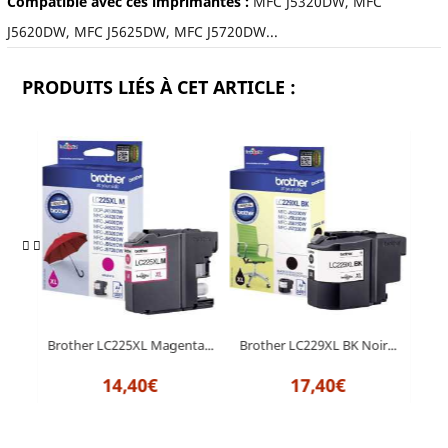
Compatible avec ces imprimantes :
MFC J5320DW, MFC
J5620DW, MFC J5625DW, MFC J5720DW...
PRODUITS LIÉS À CET ARTICLE :
r...
Brother LC225XL Magenta...
Brother LC229XL BK Noir...
Bro
14,40€
17,40€