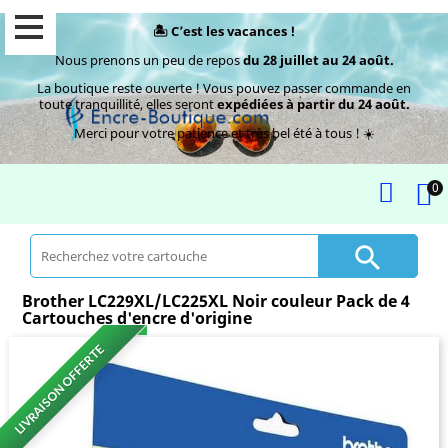
🏝️ C’est les vacances !
Nous prenons un peu de repos
du 28 juillet au 24 août.
La boutique reste ouverte ! Vous pouvez passer commande en
toute tranquillité, elles seront
expédiées à partir du 24 août.
Merci pour votre patience et très bel été à tous ! ☀️
0

Brother LC229XL/LC225XL Noir couleur Pack de 4
Cartouches d'encre d'origine
LIVRAISON OFFERTE