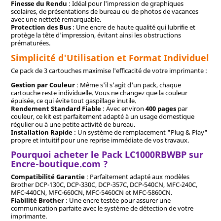
Finesse du Rendu
: Idéal pour l'impression de graphiques
scolaires, de présentations de bureau ou de photos de vacances
avec une netteté remarquable.
Protection des Bus
: Une encre de haute qualité qui lubrifie et
protège la tête d'impression, évitant ainsi les obstructions
prématurées.
Simplicité d'Utilisation et Format Individuel
Ce pack de 3 cartouches maximise l'efficacité de votre imprimante :
Gestion par Couleur
: Même s'il s'agit d'un pack, chaque
cartouche reste individuelle. Vous ne changez que la couleur
épuisée, ce qui évite tout gaspillage inutile.
Rendement Standard Fiable
: Avec environ
400 pages
par
couleur, ce kit est parfaitement adapté à un usage domestique
régulier ou à une petite activité de bureau.
Installation Rapide
: Un système de remplacement "Plug & Play"
propre et intuitif pour une reprise immédiate de vos travaux.
Pourquoi acheter le Pack LC1000RBWBP sur
Encre-boutique.com ?
Compatibilité Garantie
: Parfaitement adapté aux modèles
Brother DCP-130C, DCP-330C, DCP-357C, DCP-540CN, MFC-240C,
MFC-440CN, MFC-660CN, MFC-5460CN et MFC-5860CN.
Fiabilité Brother
: Une encre testée pour assurer une
communication parfaite avec le système de détection de votre
imprimante.