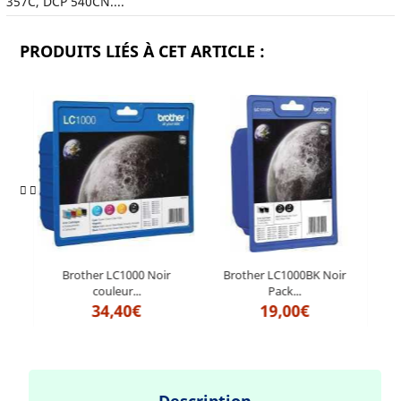
357C, DCP 540CN....
PRODUITS LIÉS À CET ARTICLE :
ir
Brother LC1000 Noir
Brother LC1000BK Noir
couleur...
Pack...
34,40€
19,00€