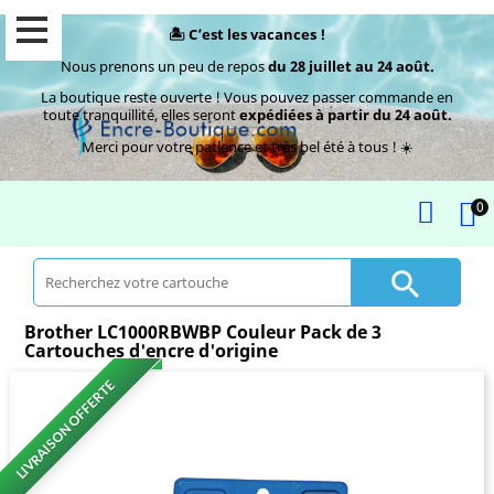
🏝️ C’est les vacances !
Nous prenons un peu de repos
du 28 juillet au 24 août.
La boutique reste ouverte ! Vous pouvez passer commande en
toute tranquillité, elles seront
expédiées à partir du 24 août.
Merci pour votre patience et très bel été à tous ! ☀️
0

Brother LC1000RBWBP Couleur Pack de 3
Cartouches d'encre d'origine
LIVRAISON OFFERTE