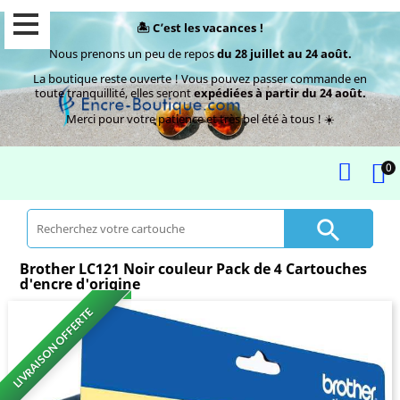
🏝️ C’est les vacances !
Nous prenons un peu de repos
du 28 juillet au 24 août.
La boutique reste ouverte ! Vous pouvez passer commande en
toute tranquillité, elles seront
expédiées à partir du 24 août.
Merci pour votre patience et très bel été à tous ! ☀️
0

Brother LC121 Noir couleur Pack de 4 Cartouches
d'encre d'origine
LIVRAISON OFFERTE