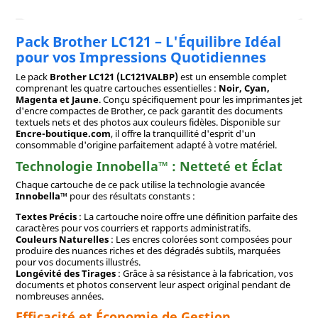
Pack Brother LC121 – L'Équilibre Idéal
pour vos Impressions Quotidiennes
Le pack
Brother LC121 (LC121VALBP)
est un ensemble complet
comprenant les quatre cartouches essentielles :
Noir, Cyan,
Magenta et Jaune
. Conçu spécifiquement pour les imprimantes jet
d'encre compactes de Brother, ce pack garantit des documents
textuels nets et des photos aux couleurs fidèles. Disponible sur
Encre-boutique.com
, il offre la tranquillité d'esprit d'un
consommable d'origine parfaitement adapté à votre matériel.
Technologie Innobella™ : Netteté et Éclat
Chaque cartouche de ce pack utilise la technologie avancée
Innobella™
pour des résultats constants :
Textes Précis
: La cartouche noire offre une définition parfaite des
caractères pour vos courriers et rapports administratifs.
Couleurs Naturelles
: Les encres colorées sont composées pour
produire des nuances riches et des dégradés subtils, marquées
pour vos documents illustrés.
Longévité des Tirages
: Grâce à sa résistance à la fabrication, vos
documents et photos conservent leur aspect original pendant de
nombreuses années.
Efficacité et Économie de Gestion