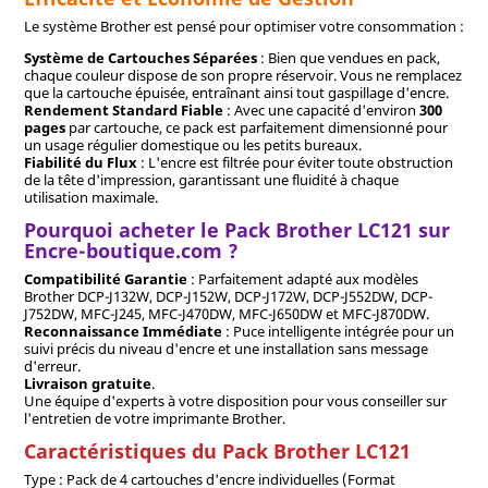
Le système Brother est pensé pour optimiser votre consommation :
Système de Cartouches Séparées
: Bien que vendues en pack,
chaque couleur dispose de son propre réservoir. Vous ne remplacez
que la cartouche épuisée, entraînant ainsi tout gaspillage d'encre.
Rendement Standard Fiable
: Avec une capacité d'environ
300
pages
par cartouche, ce pack est parfaitement dimensionné pour
un usage régulier domestique ou les petits bureaux.
Fiabilité du Flux
: L'encre est filtrée pour éviter toute obstruction
de la tête d'impression, garantissant une fluidité à chaque
utilisation maximale.
Pourquoi acheter le Pack Brother LC121 sur
Encre-boutique.com ?
Compatibilité Garantie
: Parfaitement adapté aux modèles
Brother DCP-J132W, DCP-J152W, DCP-J172W, DCP-J552DW, DCP-
J752DW, MFC-J245, MFC-J470DW, MFC-J650DW et MFC-J870DW.
Reconnaissance Immédiate
: Puce intelligente intégrée pour un
suivi précis du niveau d'encre et une installation sans message
d'erreur.
Livraison gratuite
.
Une équipe d'experts à votre disposition pour vous conseiller sur
l'entretien de votre imprimante Brother.
Caractéristiques du Pack Brother LC121
Type : Pack de 4 cartouches d'encre individuelles (Format