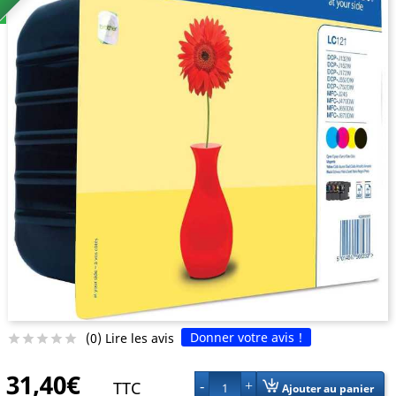
Donner votre avis !
(0) Lire les avis





31,40€
TTC
1
Ajouter au panier