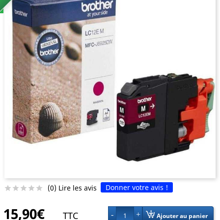
Donner votre avis !
(0) Lire les avis





15,90€
TTC
1
Ajouter au panier