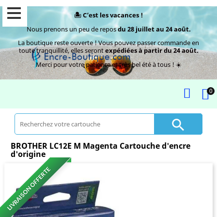
🏝️ C’est les vacances !
Nous prenons un peu de repos
du 28 juillet au 24 août.
La boutique reste ouverte ! Vous pouvez passer commande en
toute tranquillité, elles seront
expédiées à partir du 24 août.
Merci pour votre patience et très bel été à tous ! ☀️
0

BROTHER LC12E M Magenta Cartouche d'encre
d'origine
LIVRAISON OFFERTE