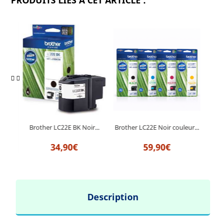
PRODUITS LIÉS À CET ARTICLE :
...
Br
Brother LC22E BK Noir...
Brother LC22E Noir couleur...
34,90€
59,90€
Description