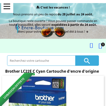
🏝️ C’est les vacances !
Nous prenons un peu de repos
du 28 juillet au 24 août.
La boutique reste ouverte ! Vous pouvez passer commande en
toute tranquillité, elles seront
expédiées à partir du 24 août.
Merci pour votre patience et très bel été à tous ! ☀️
0

Brother LC22E C Cyan Cartouche d'encre d'origine
LIVRAISON OFFERTE