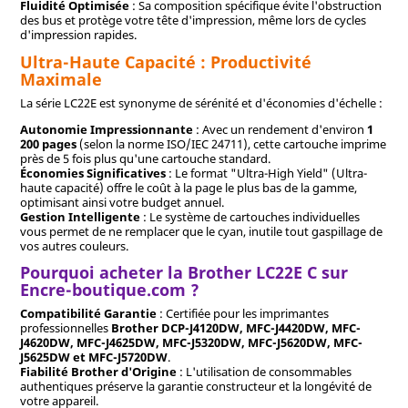
Fluidité Optimisée
: Sa composition spécifique évite l'obstruction
des bus et protège votre tête d'impression, même lors de cycles
d'impression rapides.
Ultra-Haute Capacité : Productivité
Maximale
La série LC22E est synonyme de sérénité et d'économies d'échelle :
Autonomie Impressionnante
: Avec un rendement d'environ
1
200 pages
(selon la norme ISO/IEC 24711), cette cartouche imprime
près de 5 fois plus qu'une cartouche standard.
Économies Significatives
: Le format "Ultra-High Yield" (Ultra-
haute capacité) offre le coût à la page le plus bas de la gamme,
optimisant ainsi votre budget annuel.
Gestion Intelligente
: Le système de cartouches individuelles
vous permet de ne remplacer que le cyan, inutile tout gaspillage de
vos autres couleurs.
Pourquoi acheter la Brother LC22E C sur
Encre-boutique.com ?
Compatibilité Garantie
: Certifiée pour les imprimantes
professionnelles
Brother DCP-J4120DW, MFC-J4420DW, MFC-
J4620DW, MFC-J4625DW, MFC-J5320DW, MFC-J5620DW, MFC-
J5625DW et MFC-J5720DW
.
Fiabilité Brother d'Origine
: L'utilisation de consommables
authentiques préserve la garantie constructeur et la longévité de
votre appareil.