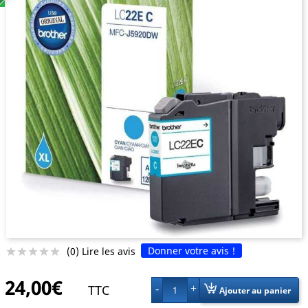
Donner votre avis !
(0) Lire les avis





24,00€
TTC
1
Ajouter au panier