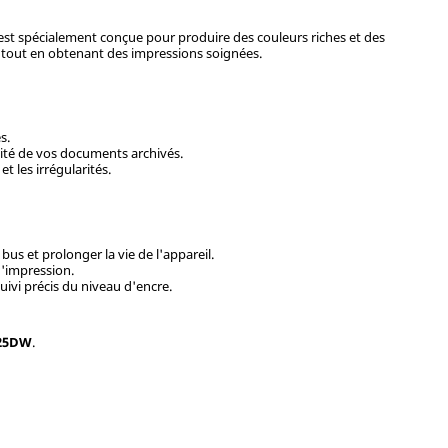
e est spécialement conçue pour produire des couleurs riches et des
el tout en obtenant des impressions soignées.
s.
évité de vos documents archivés.
t les irrégularités.
bus et prolonger la vie de l'appareil.
d'impression.
ivi précis du niveau d'encre.
825DW
.