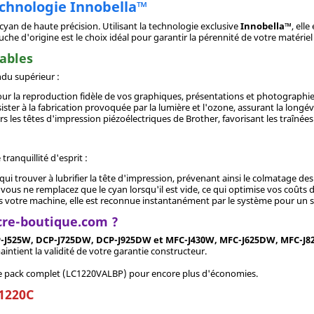
echnologie Innobella™
cyan de haute précision. Utilisant la technologie exclusive
Innobella™
, ell
ouche d'origine est le choix idéal pour garantir la pérennité de votre matéri
rables
du supérieur :
 pour la reproduction fidèle de vos graphiques, présentations et photographie
ster à la fabrication provoquée par la lumière et l'ozone, assurant la long
s les têtes d'impression piézoélectriques de Brother, favorisant les traînées e
ranquillité d'esprit :
ui trouver à lubrifier la tête d'impression, prévenant ainsi le colmatage des 
ous ne remplacez que le cyan lorsqu'il est vide, ce qui optimise vos coûts 
 votre machine, elle est reconnue instantanément par le système pour un su
cre-boutique.com ?
-J525W, DCP-J725DW, DCP-J925DW et MFC-J430W, MFC-J625DW, MFC-J
ntient la validité de votre garantie constructeur.
r le pack complet (LC1220VALBP) pour encore plus d'économies.
C1220C