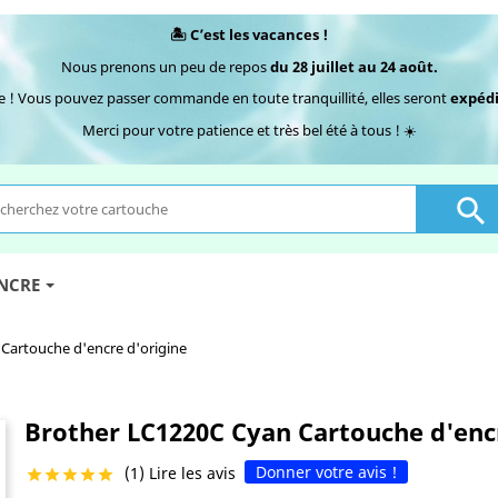
🏝️ C’est les vacances !
Nous prenons un peu de repos
du 28 juillet au 24 août.
e ! Vous pouvez passer commande en toute tranquillité, elles seront
expédi
Merci pour votre patience et très bel été à tous ! ☀️

ENCRE
Cartouche d'encre d'origine
Brother LC1220C Cyan Cartouche d'encr
Donner votre avis !
(1) Lire les avis




