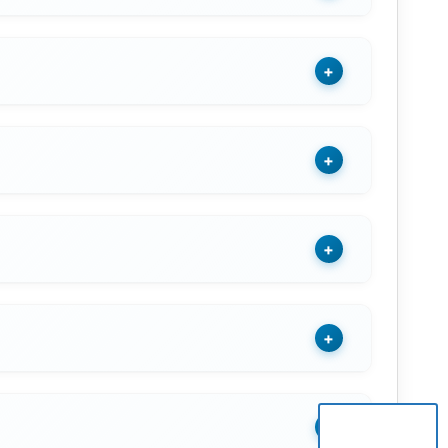
+
+
+
+
+