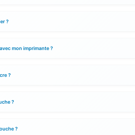
er ?
é avec mon imprimante ?
cre ?
ouche ?
touche ?