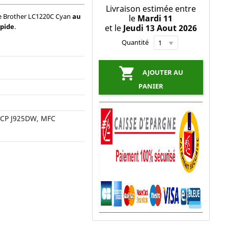
Livraison estimée entre
ne Brother LC1220C Cyan
au
le
Mardi 11
apide
.
et le
Jeudi 13 Aout 2026
Quantité

AJOUTER AU
PANIER
DCP J925DW, MFC