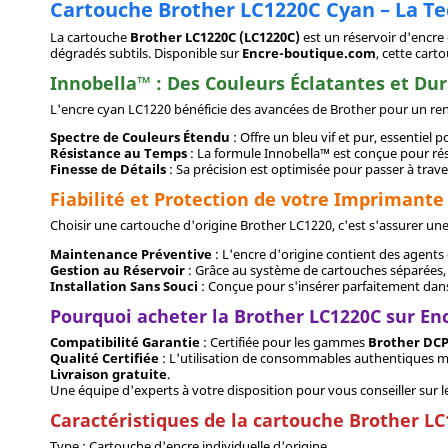
Cartouche Brother LC1220C Cyan – La T
La cartouche
Brother LC1220C (LC1220C)
est un réservoir d'encre 
dégradés subtils. Disponible sur
Encre-boutique.com
, cette cart
Innobella™ : Des Couleurs Éclatantes et Du
L'encre cyan LC1220 bénéficie des avancées de Brother pour un ren
Spectre de Couleurs Étendu
: Offre un bleu vif et pur, essentiel
Résistance au Temps
: La formule Innobella™ est conçue pour rési
Finesse de Détails
: Sa précision est optimisée pour passer à traver
Fiabilité et Protection de votre Imprimante
Choisir une cartouche d'origine Brother LC1220, c'est s'assurer une t
Maintenance Préventive
: L'encre d'origine contient des agents q
Gestion au Réservoir
: Grâce au système de cartouches séparées, v
Installation Sans Souci
: Conçue pour s'insérer parfaitement dans
Pourquoi acheter la Brother LC1220C sur En
Compatibilité Garantie
: Certifiée pour les gammes
Brother DCP
Qualité Certifiée
: L'utilisation de consommables authentiques mai
Livraison gratuite
.
Une équipe d'experts à votre disposition pour vous conseiller su
Caractéristiques de la cartouche Brother L
Type : Cartouche d'encre individuelle d'origine.