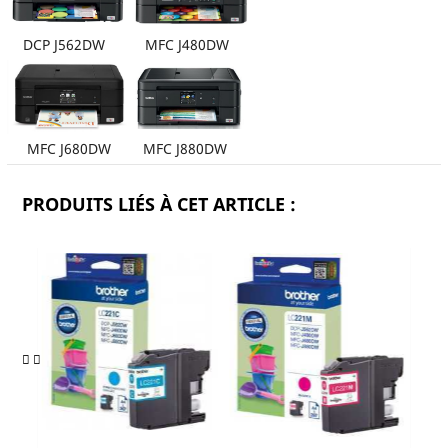
DCP J562DW MFC J480DW
MFC J680DW MFC J880DW
PRODUITS LIÉS À CET ARTICLE :