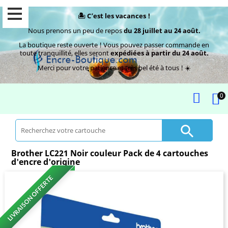
🏝️ C’est les vacances !
Nous prenons un peu de repos
du 28 juillet au 24 août.
La boutique reste ouverte ! Vous pouvez passer commande en
toute tranquillité, elles seront
expédiées à partir du 24 août.
Merci pour votre patience et très bel été à tous ! ☀️
0

Brother LC221 Noir couleur Pack de 4 cartouches
d'encre d'origine
LIVRAISON OFFERTE