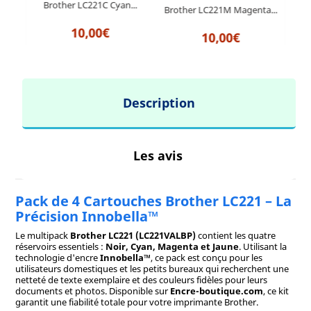
Brother LC221C Cyan...
B
a...
Brother LC221M Magenta...
10,00€
10,00€
Description
Les avis
Pack de 4 Cartouches Brother LC221 – La
Précision Innobella™
Le multipack
Brother LC221 (LC221VALBP)
contient les quatre
réservoirs essentiels :
Noir, Cyan, Magenta et Jaune
. Utilisant la
technologie d'encre
Innobella™
, ce pack est conçu pour les
utilisateurs domestiques et les petits bureaux qui recherchent une
netteté de texte exemplaire et des couleurs fidèles pour leurs
documents et photos. Disponible sur
Encre-boutique.com
, ce kit
garantit une fiabilité totale pour votre imprimante Brother.