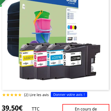
Donner votre avis !
(2) Lire les avis





39,50€
TTC
En cours de