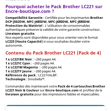
Pourquoi acheter le Pack Brother LC221 sur
Encre-boutique.com ?
Compatibilité Garantie
: Certifiée pour les imprimantes
Brother
DCP-J562DW, MFC-J480DW, MFC-J680DW, MFC-J880DW
.
Protection du Matériel
: L'utilisation de consommables
authentiques préserve la validité de votre garantie constructeur.
Livraison gratuite
.
Nos experts sont disponibles pour vous orienter vers le format
LC223 (Haute Capacité)
si vous souhaitez doubler votre
autonomie.
Contenu du Pack Brother LC221 (Pack de 4)
1 x LC221BK Noir
: ~260 pages A4.
1 x LC221C Cyan
: ~260 pages A4.
1 x LC221M Magenta
: ~260 pages A4.
1 x LC221Y Jaune
: ~260 pages A4.
Référence du pack
: LC221VALBP.
Technologie
: Innobella™.
Commandez dès maintenant votre
Pack de 4 cartouches Brother
LC221 Noir & Couleur
sur
Encre-boutique.com
et profitez de la
livraison gratuite
pour des impressions fiables et impeccables.