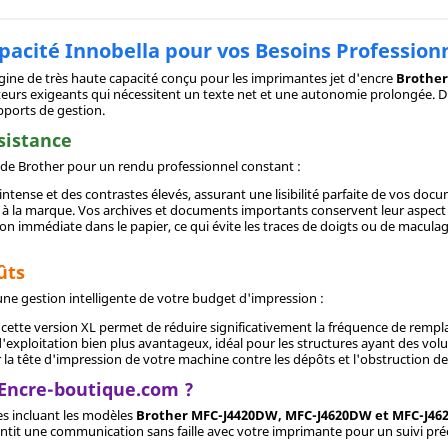
pacité Innobella pour vos Besoins Profession
ine de très haute capacité conçu pour les imprimantes jet d'encre
Brothe
isateurs exigeants qui nécessitent un texte net et une autonomie prolongée. 
pports de gestion.
sistance
e de Brother pour un rendu professionnel constant :
intense et des contrastes élevés, assurant une lisibilité parfaite de vos doc
er à la marque. Vos archives et documents importants conservent leur aspec
n immédiate dans le papier, ce qui évite les traces de doigts ou de maculage
ûts
ne gestion intelligente de votre budget d'impression :
 cette version XL permet de réduire significativement la fréquence de re
 d'exploitation bien plus avantageux, idéal pour les structures ayant des vol
r la tête d'impression de votre machine contre les dépôts et l'obstruction des
 Encre-boutique.com ?
s incluant les modèles
Brother MFC-J4420DW, MFC-J4620DW et MFC-J4
ntit une communication sans faille avec votre imprimante pour un suivi préc