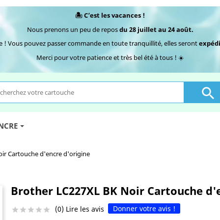
🏝️ C’est les vacances !
Nous prenons un peu de repos
du 28 juillet au 24 août.
e ! Vous pouvez passer commande en toute tranquillité, elles seront
expédi
Merci pour votre patience et très bel été à tous ! ☀️

ENCRE
ir Cartouche d'encre d'origine
Brother LC227XL BK Noir Cartouche d'e
Donner votre avis !
(0) Lire les avis




