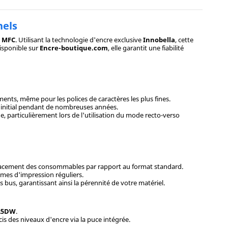
nels
r MFC
. Utilisant la technologie d'encre exclusive
Innobella
, cette
Disponible sur
Encre-boutique.com
, elle garantit une fiabilité
uments, même pour les polices de caractères les plus fines.
t initial pendant de nombreuses années.
, particulièrement lors de l'utilisation du mode recto-verso
mplacement des consommables par rapport au format standard.
umes d'impression réguliers.
 bus, garantissant ainsi la pérennité de votre matériel.
625DW
.
is des niveaux d'encre via la puce intégrée.