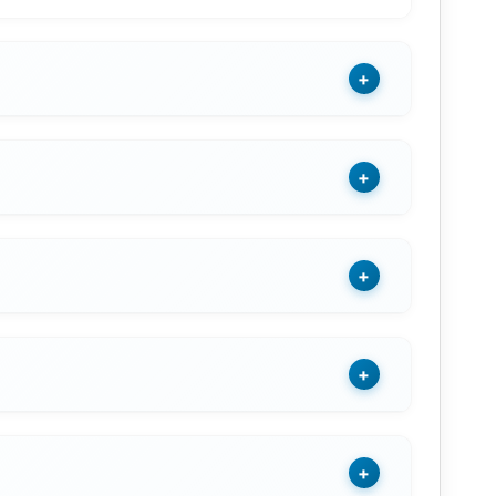
+
+
+
+
+