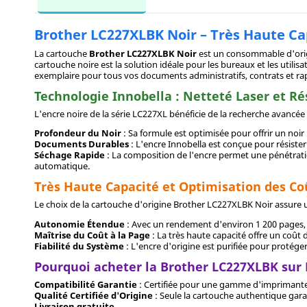
Brother LC227XLBK Noir – Très Haute Ca
La cartouche
Brother LC227XLBK Noir
est un consommable d'orig
cartouche noire est la solution idéale pour les bureaux et les util
exemplaire pour tous vos documents administratifs, contrats et ra
Technologie Innobella : Netteté Laser et Ré
L'encre noire de la série LC227XL bénéficie de la recherche avancé
Profondeur du Noir
: Sa formule est optimisée pour offrir un noir 
Documents Durables
: L'encre Innobella est conçue pour résist
Séchage Rapide
: La composition de l'encre permet une pénétratio
automatique.
Très Haute Capacité et Optimisation des Co
Le choix de la cartouche d'origine Brother LC227XLBK Noir assure u
Autonomie Étendue
: Avec un rendement d'environ 1 200 pages,
Maîtrise du Coût à la Page
: La très haute capacité offre un coût
Fiabilité du Système
: L'encre d'origine est purifiée pour protége
Pourquoi acheter la Brother LC227XLBK sur
Compatibilité Garantie
: Certifiée pour une gamme d'imprimante
Qualité Certifiée d'Origine
: Seule la cartouche authentique gara
Livraison gratuite
.