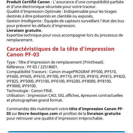
Produit Certifié Canon
: L'assurance d'une compatibilité parfaite
et d'une électronique sécurisée pour votre traceur.
Qualité d'Impression Optimale : Indispensable pour les tirages
destinés à être présentés en clientèle ou exposés.
Gestion Intelligente : Équipée de capteurs surveillant l'état des bus
pour prévenir les défauts d'impression.
Livraison gratuite
.
Expertise technique pour vous accompagner lors du processus de
remplacement.
Caractéristiques de la tête d'impression
Canon PF-03
Type : Tête d'impression de remplacement (Printhead).
Référence : PF-03 / 2251B001.
Compatibilité Traceurs : Canon imagePROGRAF iPF500, iPF510,
iPF600, iPF605, iPF610, iPF700, iPF710, iPF720, iPF810, iPF815, iPF820,
iPF825, iPF5000, iPF5100, iPF6100, iPF6200, iPF8000, iPF8100,
iPF9000, iPF9100.
Technologie : Canon FINE.
Utilisation : Impression CAO, SIG, affiches, épreuves contractuelles
et photographies grand format.
Commandez dès maintenant votre
tête d'impression Canon PF-
03
sur
Encre-boutique.com
et profitez de la
livraison gratuite
pour retrouver une qualité d'impression irréprochable.