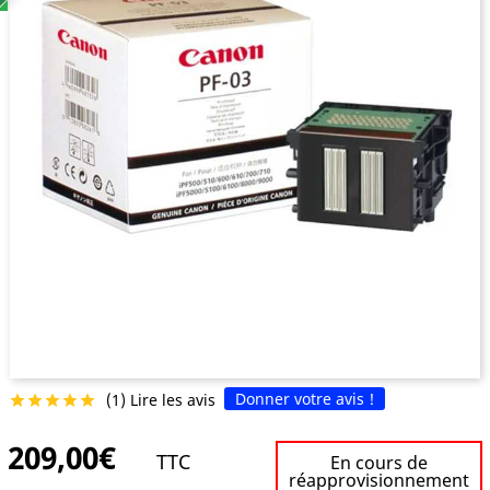
Donner votre avis !
(1) Lire les avis





209,00€
TTC
En cours de
réapprovisionnement