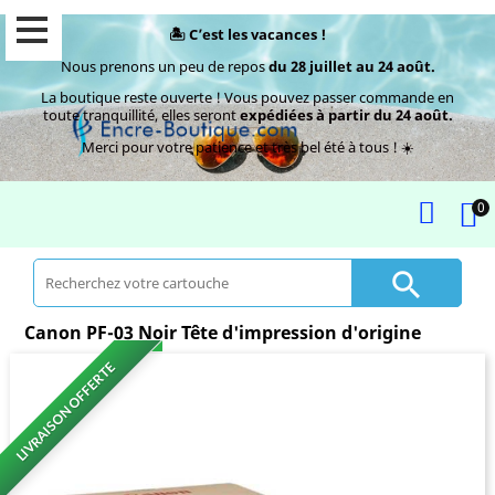
🏝️ C’est les vacances !
Nous prenons un peu de repos
du 28 juillet au 24 août.
La boutique reste ouverte ! Vous pouvez passer commande en
toute tranquillité, elles seront
expédiées à partir du 24 août.
Merci pour votre patience et très bel été à tous ! ☀️
0

Canon PF-03 Noir Tête d'impression d'origine
LIVRAISON OFFERTE