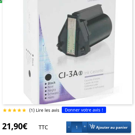
Donner votre avis !
(1) Lire les avis





21,90€
TTC
1
Ajouter au panier