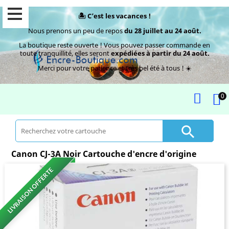
🏝️ C’est les vacances !
Nous prenons un peu de repos
du 28 juillet au 24 août.
La boutique reste ouverte ! Vous pouvez passer commande en
toute tranquillité, elles seront
expédiées à partir du 24 août.
Merci pour votre patience et très bel été à tous ! ☀️
0

Canon CJ-3A Noir Cartouche d'encre d'origine
LIVRAISON OFFERTE