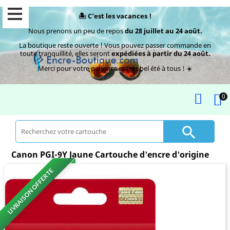
🏝️ C’est les vacances !
Nous prenons un peu de repos
du 28 juillet au 24 août.
La boutique reste ouverte ! Vous pouvez passer commande en
toute tranquillité, elles seront
expédiées à partir du 24 août.
Merci pour votre patience et très bel été à tous ! ☀️
0

Canon PGI-9Y Jaune Cartouche d'encre d'origine
LIVRAISON OFFERTE