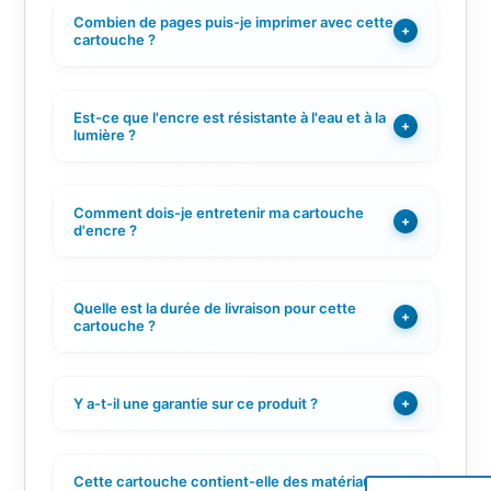
Combien de pages puis-je imprimer avec cette
+
cartouche ?
Est-ce que l'encre est résistante à l'eau et à la
+
lumière ?
Comment dois-je entretenir ma cartouche
+
d'encre ?
Quelle est la durée de livraison pour cette
+
cartouche ?
Y a-t-il une garantie sur ce produit ?
+
Cette cartouche contient-elle des matériaux
+