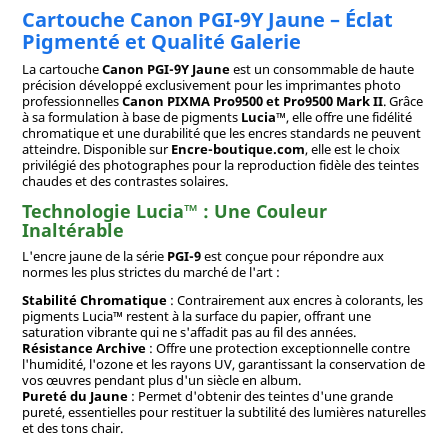
Cartouche Canon PGI-9Y Jaune – Éclat
Pigmenté et Qualité Galerie
La cartouche
Canon PGI-9Y Jaune
est un consommable de haute
précision développé exclusivement pour les imprimantes photo
professionnelles
Canon PIXMA Pro9500 et Pro9500 Mark II
. Grâce
à sa formulation à base de pigments
Lucia™
, elle offre une fidélité
chromatique et une durabilité que les encres standards ne peuvent
atteindre. Disponible sur
Encre-boutique.com
, elle est le choix
privilégié des photographes pour la reproduction fidèle des teintes
chaudes et des contrastes solaires.
Technologie Lucia™ : Une Couleur
Inaltérable
L'encre jaune de la série
PGI-9
est conçue pour répondre aux
normes les plus strictes du marché de l'art :
Stabilité Chromatique
: Contrairement aux encres à colorants, les
pigments Lucia™ restent à la surface du papier, offrant une
saturation vibrante qui ne s'affadit pas au fil des années.
Résistance Archive
: Offre une protection exceptionnelle contre
l'humidité, l'ozone et les rayons UV, garantissant la conservation de
vos œuvres pendant plus d'un siècle en album.
Pureté du Jaune
: Permet d'obtenir des teintes d'une grande
pureté, essentielles pour restituer la subtilité des lumières naturelles
et des tons chair.