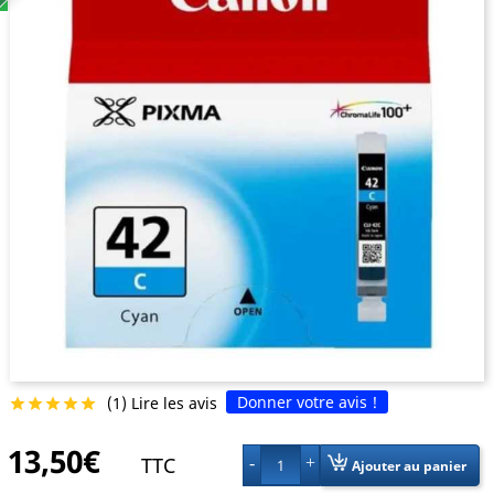
Donner votre avis !
(1) Lire les avis





13,50€
TTC
1
Ajouter au panier