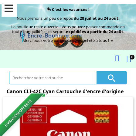
🏝️ C’est les vacances !
Nous prenons un peu de repos
du 28 juillet au 24 août.
La boutique reste ouverte ! Vous pouvez passer commande en
toute tranquillité, elles seront
expédiées à partir du 24 août.
Merci pour votre patience et très bel été à tous ! ☀️
0

Canon CLI-42C Cyan Cartouche d'encre d'origine
LIVRAISON OFFERTE