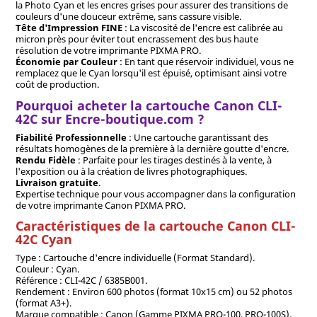
la Photo Cyan et les encres grises pour assurer des transitions de
couleurs d'une douceur extrême, sans cassure visible.
Tête d'Impression FINE
: La viscosité de l'encre est calibrée au
micron près pour éviter tout encrassement des bus haute
résolution de votre imprimante PIXMA PRO.
Économie par Couleur
: En tant que réservoir individuel, vous ne
remplacez que le Cyan lorsqu'il est épuisé, optimisant ainsi votre
coût de production.
Pourquoi acheter la cartouche Canon CLI-
42C sur Encre-boutique.com ?
Fiabilité Professionnelle
: Une cartouche garantissant des
résultats homogènes de la première à la dernière goutte d'encre.
Rendu Fidèle
: Parfaite pour les tirages destinés à la vente, à
l'exposition ou à la création de livres photographiques.
Livraison gratuite
.
Expertise technique pour vous accompagner dans la configuration
de votre imprimante Canon PIXMA PRO.
Caractéristiques de la cartouche Canon CLI-
42C Cyan
Type : Cartouche d'encre individuelle (Format Standard).
Couleur : Cyan.
Référence : CLI-42C / 6385B001.
Rendement : Environ 600 photos (format 10x15 cm) ou 52 photos
(format A3+).
Marque compatible : Canon (Gamme PIXMA PRO-100, PRO-100S).