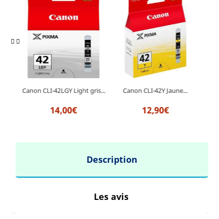
..
Canon CLI-42LGY Light gris...
Canon CLI-42Y Jaune...
Cano
14,00€
12,90€
Description
Les avis