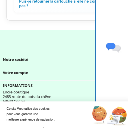
Puis-je retourner la cartouche si elle ne convient
+
pas ?
Notre société

Votre compte

INFORMATIONS
Encre-boutique
2485 route du bois du chêne
69640 Cogny
France
Ce site Web utilise des cookies
pour vous garantir une 
Une question ?
meilleure expérience de navigation.