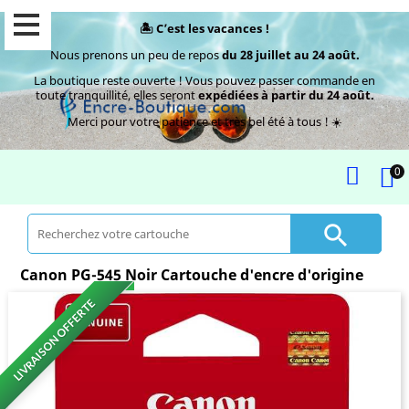
🏝️ C’est les vacances !
Nous prenons un peu de repos
du 28 juillet au 24 août.
La boutique reste ouverte ! Vous pouvez passer commande en
toute tranquillité, elles seront
expédiées à partir du 24 août.
Merci pour votre patience et très bel été à tous ! ☀️
0

Canon PG-545 Noir Cartouche d'encre d'origine
LIVRAISON OFFERTE