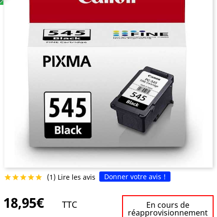
Donner votre avis !
(1) Lire les avis





18,95€
TTC
En cours de
réapprovisionnement