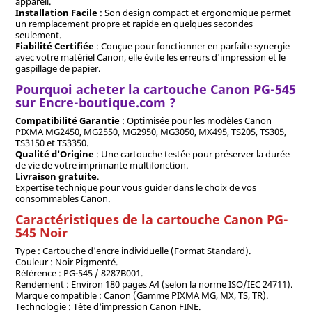
appareil.
Installation Facile
: Son design compact et ergonomique permet
un remplacement propre et rapide en quelques secondes
seulement.
Fiabilité Certifiée
: Conçue pour fonctionner en parfaite synergie
avec votre matériel Canon, elle évite les erreurs d'impression et le
gaspillage de papier.
Pourquoi acheter la cartouche Canon PG-545
sur Encre-boutique.com ?
Compatibilité Garantie
: Optimisée pour les modèles Canon
PIXMA MG2450, MG2550, MG2950, ​​MG3050, MX495, TS205, TS305,
TS3150 et TS3350.
Qualité d'Origine
: Une cartouche testée pour préserver la durée
de vie de votre imprimante multifonction.
Livraison gratuite
.
Expertise technique pour vous guider dans le choix de vos
consommables Canon.
Caractéristiques de la cartouche Canon PG-
545 Noir
Type : Cartouche d'encre individuelle (Format Standard).
Couleur : Noir Pigmenté.
Référence : PG-545 / 8287B001.
Rendement : Environ 180 pages A4 (selon la norme ISO/IEC 24711).
Marque compatible : Canon (Gamme PIXMA MG, MX, TS, TR).
Technologie : Tête d'impression Canon FINE.