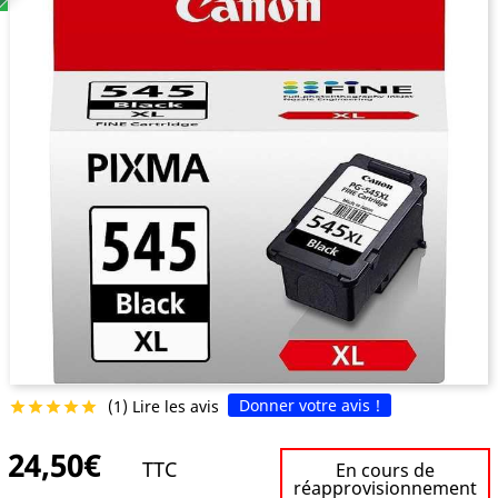
Donner votre avis !
(1) Lire les avis





24,50€
TTC
En cours de
réapprovisionnement