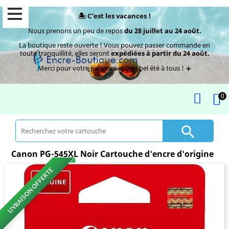
🏝️ C’est les vacances !
Nous prenons un peu de repos
du 28 juillet au 24 août.
La boutique reste ouverte ! Vous pouvez passer commande en
toute tranquillité, elles seront
expédiées à partir du 24 août.
Merci pour votre patience et très bel été à tous ! ☀️
0

Canon PG-545XL Noir Cartouche d'encre d'origine
LIVRAISON OFFERTE