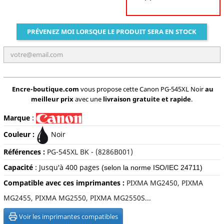
PRÉVENEZ MOI LORSQUE LE PRODUIT SERA EN STOCK
Encre-boutique.com
vous propose cette Canon PG-545XL Noir
au
meilleur prix
avec une
livraison gratuite et rapide
.
Marque
:
Couleur :
Noir
Références :
P
G-545XL BK - (8286B001)
Capacité
:
Jusqu'à 400 pages
(selon la norme ISO/IEC 24711)
Compatible avec ces imprimantes :
PIXMA MG2450, PIXMA
MG2455, PIXMA MG2550, PIXMA MG2550S...
Voir les imprimantes compatibles