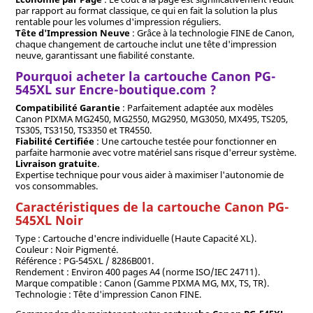
par rapport au format classique, ce qui en fait la solution la plus
rentable pour les volumes d'impression réguliers.
Tête d'Impression Neuve
: Grâce à la technologie FINE de Canon,
chaque changement de cartouche inclut une tête d'impression
neuve, garantissant une fiabilité constante.
Pourquoi acheter la cartouche Canon PG-
545XL sur Encre-boutique.com ?
Compatibilité Garantie
: Parfaitement adaptée aux modèles
Canon PIXMA MG2450, MG2550, MG2950, ​​MG3050, MX495, TS205,
TS305, TS3150, TS3350 et TR4550.
Fiabilité Certifiée
: Une cartouche testée pour fonctionner en
parfaite harmonie avec votre matériel sans risque d'erreur système.
Livraison gratuite
.
Expertise technique pour vous aider à maximiser l'autonomie de
vos consommables.
Caractéristiques de la cartouche Canon PG-
545XL Noir
Type : Cartouche d'encre individuelle (Haute Capacité XL).
Couleur : Noir Pigmenté.
Référence : PG-545XL / 8286B001.
Rendement : Environ 400 pages A4 (norme ISO/IEC 24711).
Marque compatible : Canon (Gamme PIXMA MG, MX, TS, TR).
Technologie : Tête d'impression Canon FINE.