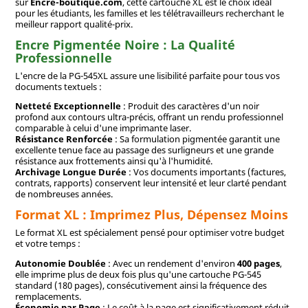
sur
Encre-boutique.com
, cette cartouche XL est le choix idéal
pour les étudiants, les familles et les télétravailleurs recherchant le
meilleur rapport qualité-prix.
Encre Pigmentée Noire : La Qualité
Professionnelle
L'encre de la PG-545XL assure une lisibilité parfaite pour tous vos
documents textuels :
Netteté Exceptionnelle
: Produit des caractères d'un noir
profond aux contours ultra-précis, offrant un rendu professionnel
comparable à celui d'une imprimante laser.
Résistance Renforcée
: Sa formulation pigmentée garantit une
excellente tenue face au passage des surligneurs et une grande
résistance aux frottements ainsi qu'à l'humidité.
Archivage Longue Durée
: Vos documents importants (factures,
contrats, rapports) conservent leur intensité et leur clarté pendant
de nombreuses années.
Format XL : Imprimez Plus, Dépensez Moins
Le format XL est spécialement pensé pour optimiser votre budget
et votre temps :
Autonomie Doublée
: Avec un rendement d'environ
400 pages
,
elle imprime plus de deux fois plus qu'une cartouche PG-545
standard (180 pages), consécutivement ainsi la fréquence des
remplacements.
Économie par Page
: Le coût à la page est significativement réduit