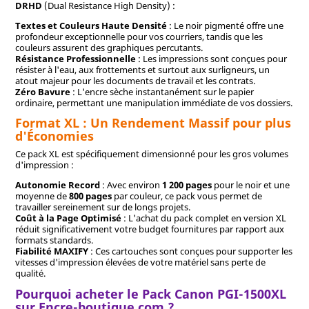
DRHD
(Dual Resistance High Density) :
Textes et Couleurs Haute Densité
: Le noir pigmenté offre une
profondeur exceptionnelle pour vos courriers, tandis que les
couleurs assurent des graphiques percutants.
Résistance Professionnelle
: Les impressions sont conçues pour
résister à l'eau, aux frottements et surtout aux surligneurs, un
atout majeur pour les documents de travail et les contrats.
Zéro Bavure
: L'encre sèche instantanément sur le papier
ordinaire, permettant une manipulation immédiate de vos dossiers.
Format XL : Un Rendement Massif pour plus
d'Économies
Ce pack XL est spécifiquement dimensionné pour les gros volumes
d'impression :
Autonomie Record
: Avec environ
1 200 pages
pour le noir et une
moyenne de
800 pages
par couleur, ce pack vous permet de
travailler sereinement sur de longs projets.
Coût à la Page Optimisé
: L'achat du pack complet en version XL
réduit significativement votre budget fournitures par rapport aux
formats standards.
Fiabilité MAXIFY
: Ces cartouches sont conçues pour supporter les
vitesses d'impression élevées de votre matériel sans perte de
qualité.
Pourquoi acheter le Pack Canon PGI-1500XL
sur Encre-boutique.com ?