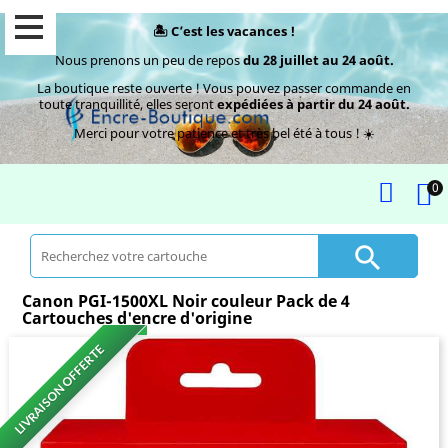
🏝️ C’est les vacances !
Nous prenons un peu de repos
du 28 juillet au 24 août.
La boutique reste ouverte ! Vous pouvez passer commande en
toute tranquillité, elles seront
expédiées à partir du 24 août.
Merci pour votre patience et très bel été à tous ! ☀️
0

Canon PGI-1500XL Noir couleur Pack de 4
Cartouches d'encre d'origine
LIVRAISON OFFERTE