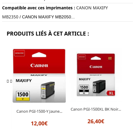
Compatible avec ces imprimantes :
CANON MAXIFY
MB2350
/
CANON MAXIFY MB2050...
PRODUITS LIÉS À CET ARTICLE :
Canon PGI-1500XL BK Noir...
ne...
Canon PGI-1500-Y Jaune...
26,40€
12,00€