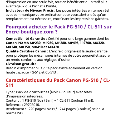
d'impression en une seule fois, tout en bénéficiant d'un tarif plus
avantageux que l'achat à l'unité.
Indicateur de Niveau Précis
: Les puces intégrées en temps réel
avec communiqué votre ordinateur pour vous alerter dès qu'un
remplacement est nécessaire, entraînant les impressions gâchées.
Pourquoi acheter le Pack PG-510 / CL-511 sur
Encre-boutique.com ?
Compatibilité Garantie
: Certifié pour une large gamme dont les
Canon PIXMA MP230, MP250, MP280, MP495, iP2700, MX320,
MX340, MX350, MX410 et MX420
.
Qualité Certifiée Canon
: L'encre d'origine est la seule garantie
pour protéger les mécanismes internes de votre appareil et assurer
un rendu conforme aux réglages d'usine.
Livraison gratuite
.
Besoin d'imprimer plus ? Ce pack existe également en version
haute capacité PG-512 et CL-513 .
Caractéristiques du Pack Canon PG-510 / CL-
511
Type : Pack de 2 cartouches (Noir + Couleur) avec têtes
d'impression intégrées.
Contenu : 1 PG-510 Noir (9 ml) + 1 CL-511 Couleur (9 ml).
Référence : 2970B010.
Rendement : ~220 pages (Noir) / ~244 pages (Couleur) selon la
norme ISO.