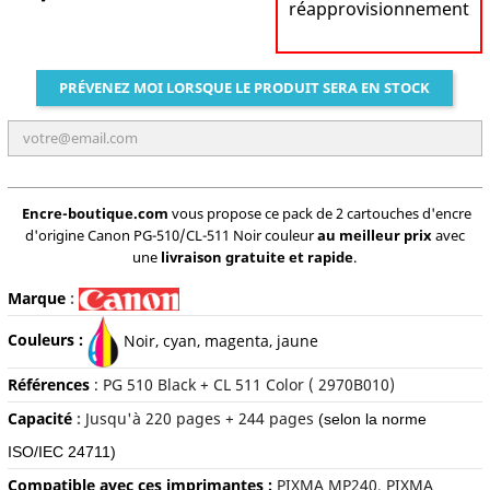
réapprovisionnement
PRÉVENEZ MOI LORSQUE LE PRODUIT SERA EN STOCK
Encre-boutique.com
vous propose ce pack de 2 cartouches d'encre
d'origine Canon PG-510/CL-511 Noir couleur
au meilleur prix
avec
une
livraison gratuite et rapide
.
Marque
:
Couleurs :
Noir, cyan, magenta, jaune
Références
:
PG 510 Black + CL 511 Color ( 2970B010)
Capacité
:
Jusqu'à
220 pages + 244 pages
(selon la norme
ISO/IEC 24711)
Compatible avec ces imprimantes :
PIXMA MP240, PIXMA