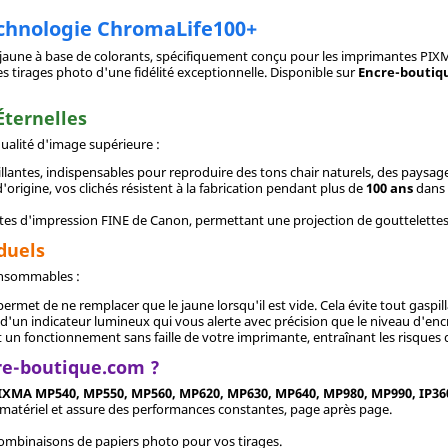
echnologie ChromaLife100+
 jaune à base de colorants, spécifiquement conçu pour les imprimantes PIXMA 
s tirages photo d'une fidélité exceptionnelle. Disponible sur
Encre-boutiq
Éternelles
ualité d'image supérieure :
llantes, indispensables pour reproduire des tons chair naturels, des paysages
'origine, vos clichés résistent à la fabrication pendant plus de
100 ans
dans 
têtes d'impression FINE de Canon, permettant une projection de gouttelette
duels
consommables :
ermet de ne remplacer que le jaune lorsqu'il est vide. Cela évite tout gaspil
'un indicateur lumineux qui vous alerte avec précision que le niveau d'encre
tit un fonctionnement sans faille de votre imprimante, entraînant les risque
re-boutique.com ?
XMA MP540, MP550, MP560, MP620, MP630, MP640, MP980, MP990, IP360
e matériel et assure des performances constantes, page après page.
combinaisons de papiers photo pour vos tirages.