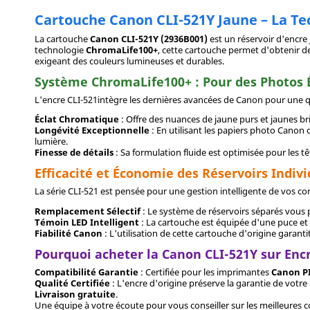
Cartouche Canon CLI-521Y Jaune – La T
La cartouche
Canon CLI-521Y (2936B001)
est un réservoir d'encre
technologie
ChromaLife100+
, cette cartouche permet d'obtenir de
exigeant des couleurs lumineuses et durables.
Système ChromaLife100+ : Pour des Photos 
L'encre CLI-521intègre les dernières avancées de Canon pour une q
Éclat Chromatique
: Offre des nuances de jaune purs et jaunes bri
Longévité Exceptionnelle
: En utilisant les papiers photo Canon d
lumière.
Finesse de détails
: Sa formulation fluide est optimisée pour les 
Efficacité et Économie des Réservoirs Indivi
La série CLI-521 est pensée pour une gestion intelligente de vos 
Remplacement Sélectif
: Le système de réservoirs séparés vous p
Témoin LED Intelligent
: La cartouche est équipée d'une puce et d
Fiabilité Canon
: L'utilisation de cette cartouche d'origine garan
Pourquoi acheter la Canon CLI-521Y sur Enc
Compatibilité Garantie
: Certifiée pour les imprimantes
Canon PI
Qualité Certifiée
: L'encre d'origine préserve la garantie de votr
Livraison gratuite
.
Une équipe à votre écoute pour vous conseiller sur les meilleures 