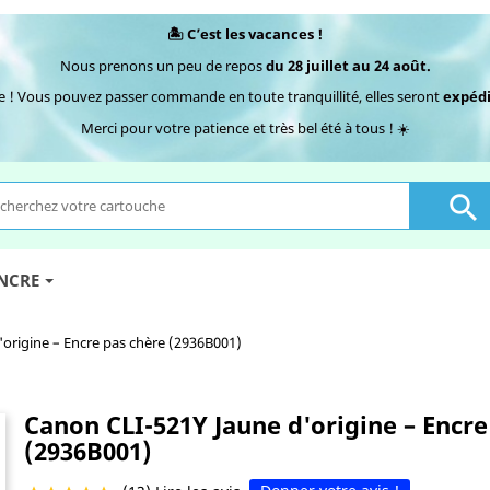
🏝️ C’est les vacances !
Nous prenons un peu de repos
du 28 juillet au 24 août.
e ! Vous pouvez passer commande en toute tranquillité, elles seront
expédi
Merci pour votre patience et très bel été à tous ! ☀️

ENCRE
origine – Encre pas chère (2936B001)
Canon CLI-521Y Jaune d'origine – Encre
(2936B001)