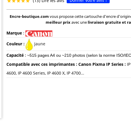
Donner votre avis !
(13) Lire les avis





Encre-boutique.com
vous propose cette cartouche d'encre d'origi
meilleur prix
avec une
livraison gratuite et r
Marque
:
Couleur :
Jaune
Capacité
:
~515 pages A4 ou ~210 photos
(selon la norme ISO/IE
Compatible avec ces imprimantes :
Canon Pixma IP Series :
IP
4600, IP 4600 Series, IP 4600 X, IP 4700...