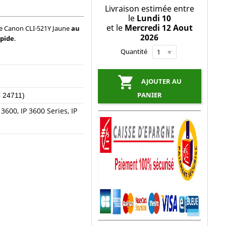
Livraison estimée entre
le
Lundi 10
et le
Mercredi 12 Aout
ne Canon CLI-521Y Jaune
au
2026
apide
.
Quantité

AJOUTER AU
PANIER
C 24711)
 3600, IP 3600 Series, IP