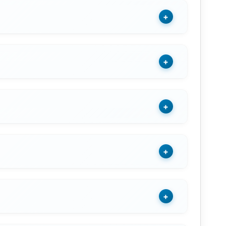
+
+
+
+
+