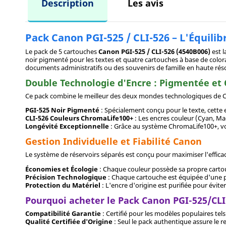
Description
Les avis
Pack Canon PGI-525 / CLI-526 – L'Équilib
Le pack de 5 cartouches
Canon PGI-525 / CLI-526 (4540B006)
est l
noir pigmenté pour les textes et quatre cartouches à base de color
documents administratifs ou des souvenirs de famille en haute réso
Double Technologie d'Encre : Pigmentée et
Ce pack combine le meilleur des deux mondes technologiques de Ca
PGI-525 Noir Pigmenté
: Spécialement conçu pour le texte, cette 
CLI-526 Couleurs ChromaLife100+
: Les encres couleur (Cyan, Ma
Longévité Exceptionnelle
: Grâce au système ChromaLife100+, vos
Gestion Individuelle et Fiabilité Canon
Le système de réservoirs séparés est conçu pour maximiser l'effic
Économies et Écologie
: Chaque couleur possède sa propre cartouc
Précision Technologique
: Chaque cartouche est équipée d'une pu
Protection du Matériel
: L'encre d'origine est purifiée pour évite
Pourquoi acheter le Pack Canon PGI-525/CLI
Compatibilité Garantie
: Certifié pour les modèles populaires tel
Qualité Certifiée d'Origine
: Seul le pack authentique assure le r