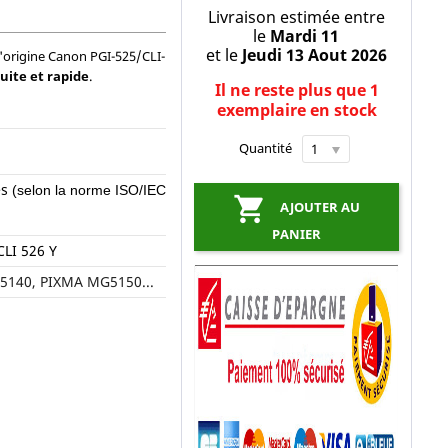
Livraison estimée entre
le
Mardi 11
et le
Jeudi 13 Aout 2026
'origine Canon PGI-525/CLI-
tuite et rapide
.
Il ne reste plus que 1
exemplaire en stock
Quantité
es
(selon la norme ISO/IEC

AJOUTER AU
PANIER
CLI 526 Y
140, PIXMA MG5150...