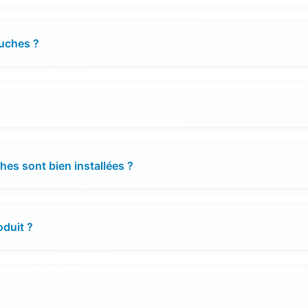
ouches ?
es sont bien installées ?
oduit ?