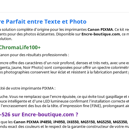
re Parfait entre Texte et Photo
a solution complète d'origine pour les imprimantes
Canon PIXMA
. Ce kit 
ants pour des photos éclatantes. Disponible sur
Encre-boutique.com
, ce 
lution.
 ChromaLife100+
non pour des résultats professionnels :
encre offre des caractères d'un noir profond, denses et très nets, avec une e
genta, Jaune, Noir Photo) sont composées pour offrir un spectre colorimétr
 photographies conservent leur éclat et résistent à la fabrication pendant
acité de votre imprimante PIXMA :
he. Vous ne remplacez que l'encre épuisée, ce qui évite tout gaspillage et 
ce intelligente et d'une LED lumineuse confirmant l'installation correcte e
r l'encrassement des bus de la tête. d'impression fine (FINE), prolongeant ain
-526 sur Encre-boutique.com ?
s que les
Canon PIXMA iP4850, iP4950, iX6550, MG5150, MG5250, MG5350
endu exact des couleurs et le respect de la garantie constructeur de votre m