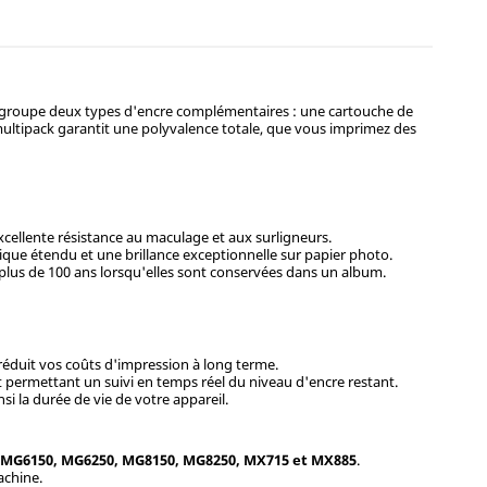
regroupe deux types d'encre complémentaires : une cartouche de
multipack garantit une polyvalence totale, que vous imprimez des
xcellente résistance au maculage et aux surligneurs.
ique étendu et une brillance exceptionnelle sur papier photo.
 plus de 100 ans lorsqu'elles sont conservées dans un album.
réduit vos coûts d'impression à long terme.
t permettant un suivi en temps réel du niveau d'encre restant.
si la durée de vie de votre appareil.
, MG6150, MG6250, MG8150, MG8250, MX715 et MX885
.
achine.