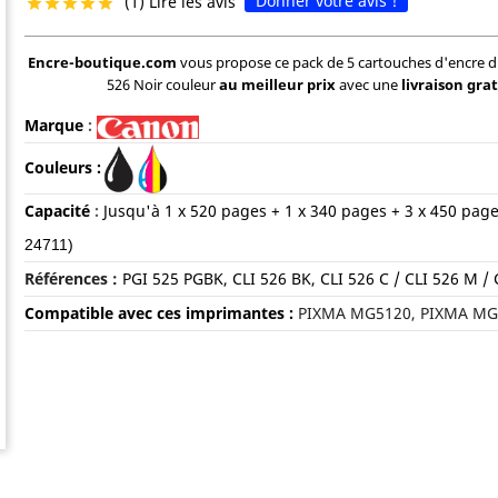
Donner votre avis !
(1) Lire les avis





Encre-boutique.com
vous propose ce pack de 5 cartouches d'encre d
526 Noir couleur
au meilleur prix
avec une
livraison gra
Marque
:
Couleurs :
Capacité
:
Jusqu'à 1 x 520 pages + 1 x 340 pages +
3 x 450 pag
24711)
Références :
PGI 525 PGBK, CLI 526 BK,
CLI 526 C / CLI 526 M / 
Compatible avec ces imprimantes :
PIXMA MG5120, PIXMA MG5