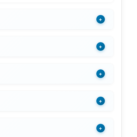
+
+
+
+
+