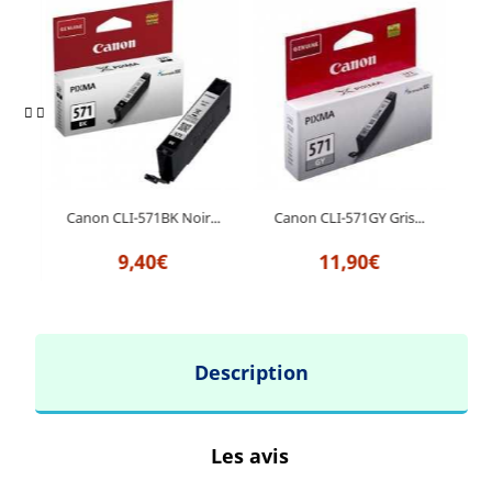
Canon CLI-571BK Noir...
Canon CLI-571GY Gris...
Can
...
9,40€
11,90€
Description
Les avis