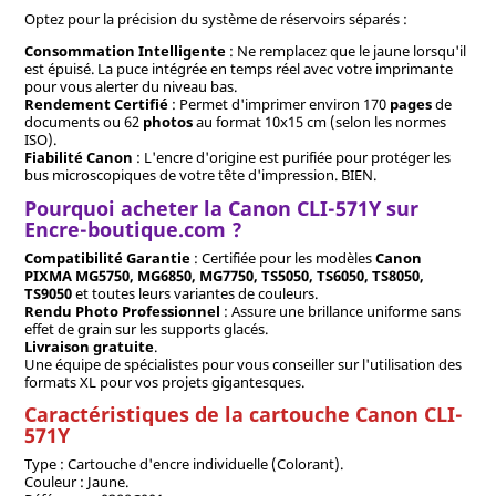
Optez pour la précision du système de réservoirs séparés :
Consommation Intelligente
: Ne remplacez que le jaune lorsqu'il
est épuisé. La puce intégrée en temps réel avec votre imprimante
pour vous alerter du niveau bas.
Rendement Certifié
: Permet d'imprimer environ 170
pages
de
documents ou 62
photos
au format 10x15 cm (selon les normes
ISO).
Fiabilité Canon
: L'encre d'origine est purifiée pour protéger les
bus microscopiques de votre tête d'impression. BIEN.
Pourquoi acheter la Canon CLI-571Y sur
Encre-boutique.com ?
Compatibilité Garantie
: Certifiée pour les modèles
Canon
PIXMA MG5750, MG6850, MG7750, TS5050, TS6050, TS8050,
TS9050
et toutes leurs variantes de couleurs.
Rendu Photo Professionnel
: Assure une brillance uniforme sans
effet de grain sur les supports glacés.
Livraison gratuite
.
Une équipe de spécialistes pour vous conseiller sur l'utilisation des
formats XL pour vos projets gigantesques.
Caractéristiques de la cartouche Canon CLI-
571Y
Type : Cartouche d'encre individuelle (Colorant).
Couleur : Jaune.