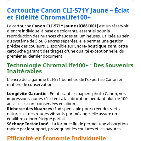
Cartouche Canon CLI-571Y Jaune – Éclat
et Fidélité ChromaLife100+
La cartouche
Canon CLI-571Y Jaune (0388C001)
est un réservoir
d'encre individuel à base de colorants, essentiel pour la
reproduction des nuances chaudes et lumineuses. Utilisée au sein
du système de 5 ou 6 encres séparées, elle permet une gestion
précise des couleurs. Disponible sur
Encre-boutique.com
, cette
cartouche garantit des tirages d'une qualité exceptionnelle, du
premier au dernier document.
Technologie ChromaLife100+ : Des Souvenirs
Inaltérables
L'encre de la gamme CLI-571 bénéficie de l'expertise Canon en
matière de conservation :
Longévité Garantie
: En utilisant les papiers photo Canon, vos
impressions jaunes résistent à la fabrication pendant plus de 100
ans si elles sont conservées en album.
Richesse des Nuances
: Indispensable pour créer des verts
naturels et des rouges vibrants par mélange, elle assure un
équilibre colorimétrique parfait.
Séchage Instantané
: La formule fluide permet une absorption
rapide par le support, provoquant les coulures et les bavures.
Efficacité et Économie Individuelle