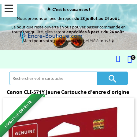
🏝️ C’est les vacances !
Nous prenons un peu de repos
du 28 juillet au 24 août.
La boutique reste ouverte ! Vous pouvez passer commande en
toute tranquillité, elles seront
expédiées à partir du 24 août.
Merci pour votre patience et très bel été à tous ! ☀️
0

Canon CLI-571Y Jaune Cartouche d'encre d'origine
LIVRAISON OFFERTE