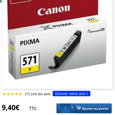
Donner votre avis !
(1) Lire les avis





9,40€
TTC
1
Ajouter au panier