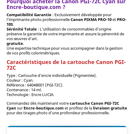
Pourquoi acheter la Canon PGI-72C Cyan sur
Encre-boutique.com ?
Compatibilité Garantie
: Exclusivement développée pour
l'imprimante photo professionnelle
Canon PIXMA PRO-10
et
PRO-
10S
.
Sérénité Totale
: L'utilisation de consommables d'origine
préserve la garantie de votre imprimante et assure la pérennité de
vos œuvres d'art.
gratuite
.
Une expertise technique pour vous accompagner dans la gestion
de vos profils colorimétriques.
Caractéristiques de la cartouche Canon PGI-
72C
Type : Cartouche d'encre individuelle (Pigmentée).
Couleur : Cyan.
Référence : 6404B001 (PGI-72C).
Contenance : 14 ml.
Technologie : Encre LUCIA.
Commandez dès maintenant votre
cartouche Canon PGI-72C
Cyan
sur
Encre-boutique.com
et profitez de la
livraison gratuite
pour des tirages photo d'une profondeur professionnelle.