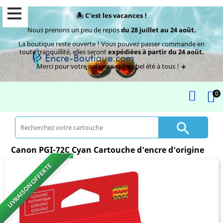
🏝️ C’est les vacances !
Nous prenons un peu de repos
du 28 juillet au 24 août.
La boutique reste ouverte ! Vous pouvez passer commande en
toute tranquillité, elles seront
expédiées à partir du 24 août.
Merci pour votre patience et très bel été à tous ! ☀️
0

Canon PGI-72C Cyan Cartouche d'encre d'origine
LIVRAISON OFFERTE