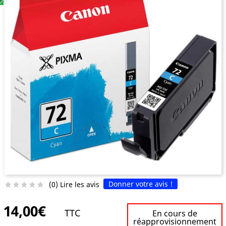
Donner votre avis !
(0) Lire les avis





14,00€
TTC
En cours de
réapprovisionnement