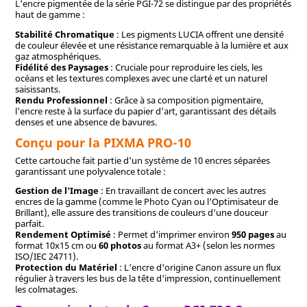
L'encre pigmentée de la série PGI-72 se distingue par des propriétés
haut de gamme :
Stabilité Chromatique
: Les pigments LUCIA offrent une densité
de couleur élevée et une résistance remarquable à la lumière et aux
gaz atmosphériques.
Fidélité des Paysages
: Cruciale pour reproduire les ciels, les
océans et les textures complexes avec une clarté et un naturel
saisissants.
Rendu Professionnel
: Grâce à sa composition pigmentaire,
l'encre reste à la surface du papier d'art, garantissant des détails
denses et une absence de bavures.
Conçu pour la PIXMA PRO-10
Cette cartouche fait partie d'un système de 10 encres séparées
garantissant une polyvalence totale :
Gestion de l'Image
: En travaillant de concert avec les autres
encres de la gamme (comme le Photo Cyan ou l'Optimisateur de
Brillant), elle assure des transitions de couleurs d'une douceur
parfait.
Rendement Optimisé
: Permet d'imprimer environ
950 pages
au
format 10x15 cm ou
60 photos
au format A3+ (selon les normes
ISO/IEC 24711).
Protection du Matériel
: L'encre d'origine Canon assure un flux
régulier à travers les bus de la tête d'impression, continuellement
les colmatages.