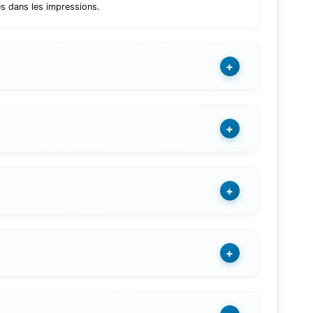
es dans les impressions.
+
+
+
+