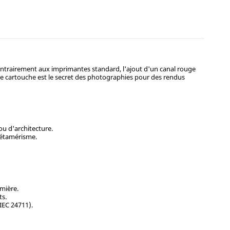
ontrairement aux imprimantes standard, l'ajout d'un canal rouge
tte cartouche est le secret des photographies pour des rendus
ou d'architecture.
 métamérisme.
umière.
ts.
IEC 24711).