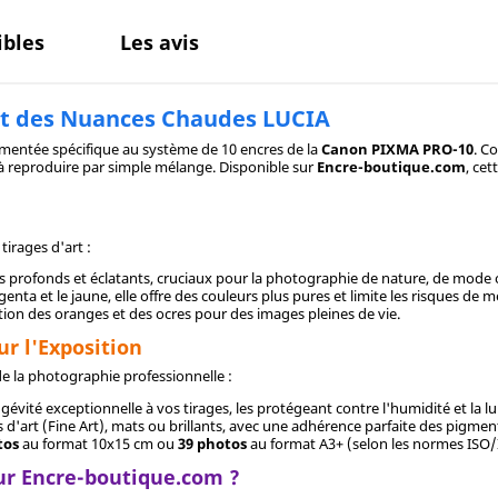
bles
Les avis
at des Nuances Chaudes LUCIA
mentée spécifique au système de 10 encres de la
Canon PIXMA PRO-10
. C
 à reproduire par simple mélange. Disponible sur
Encre-boutique.com
, ce
irages d'art :
s profonds et éclatants, cruciaux pour la photographie de nature, de mode 
genta et le jaune, elle offre des couleurs plus pures et limite les risques de
tion des oranges et des ocres pour des images pleines de vie.
r l'Exposition
e la photographie professionnelle :
évité exceptionnelle à vos tirages, les protégeant contre l'humidité et la l
 d'art (Fine Art), mats ou brillants, avec une adhérence parfaite des pigmen
tos
au format 10x15 cm ou
39 photos
au format A3+ (selon les normes ISO/
ur Encre-boutique.com ?