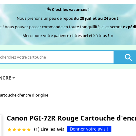
🏝️ C’est les vacances !
Nous prenons un peu de repos
du 28 juillet au 24 août.
e ! Vous pouvez passer commande en toute tranquillité, elles seront
expédi
Merci pour votre patience et très bel été à tous ! ☀️

ENCRE
rtouche d'encre d'origine
Canon PGI-72R Rouge Cartouche d'encr
Donner votre avis !
(1) Lire les avis




