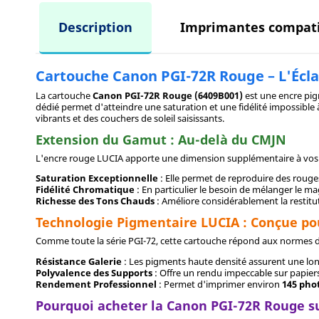
Description
Imprimantes compati
Cartouche Canon PGI-72R Rouge – L'Écl
La cartouche
Canon PGI-72R Rouge (6409B001)
est une encre pig
dédié permet d'atteindre une saturation et une fidélité impossible
vibrants et des couchers de soleil saisissants.
Extension du Gamut : Au-delà du CMJN
L'encre rouge LUCIA apporte une dimension supplémentaire à vos t
Saturation Exceptionnelle
: Elle permet de reproduire des rouge
Fidélité Chromatique
: En particulier le besoin de mélanger le ma
Richesse des Tons Chauds
: Améliore considérablement la restitu
Technologie Pigmentaire LUCIA : Conçue pou
Comme toute la série PGI-72, cette cartouche répond aux normes d
Résistance Galerie
: Les pigments haute densité assurent une long
Polyvalence des Supports
: Offre un rendu impeccable sur papiers
Rendement Professionnel
: Permet d'imprimer environ
145 pho
Pourquoi acheter la Canon PGI-72R Rouge s