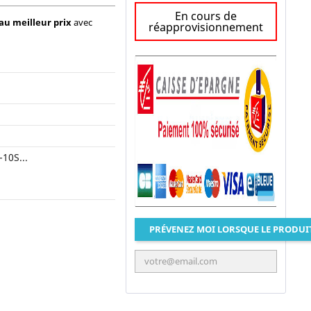
En cours de
au meilleur prix
avec
réapprovisionnement
10S...
PRÉVENEZ MOI LORSQUE LE PRODUI