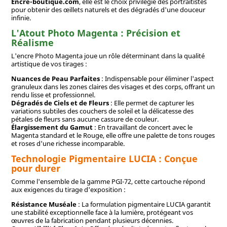
Encre-boutique.com
, elle est le choix privilégié des portraitistes
pour obtenir des œillets naturels et des dégradés d'une douceur
infinie.
L'Atout Photo Magenta : Précision et
Réalisme
L'encre Photo Magenta joue un rôle déterminant dans la qualité
artistique de vos tirages :
Nuances de Peau Parfaites
: Indispensable pour éliminer l'aspect
granuleux dans les zones claires des visages et des corps, offrant un
rendu lisse et professionnel.
Dégradés de Ciels et de Fleurs
: Elle permet de capturer les
variations subtiles des couchers de soleil et la délicatesse des
pétales de fleurs sans aucune cassure de couleur.
Élargissement du Gamut
: En travaillant de concert avec le
Magenta standard et le Rouge, elle offre une palette de tons rouges
et roses d'une richesse incomparable.
Technologie Pigmentaire LUCIA : Conçue
pour durer
Comme l'ensemble de la gamme PGI-72, cette cartouche répond
aux exigences du tirage d'exposition :
Résistance Muséale
: La formulation pigmentaire LUCIA garantit
une stabilité exceptionnelle face à la lumière, protégeant vos
œuvres de la fabrication pendant plusieurs décennies.