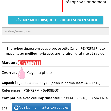
réapprovisionnement
PRÉVENEZ MOI LORSQUE LE PRODUIT SERA EN STOCK
Encre-boutique.com
vous propose cette Canon PGI-72PM Photo
magenta
au meilleur prix
avec une
livraison gratuite et rapide
.
Marque
:
Couleur :
Magenta photo
Capacité
:
Jusqu'à 465 pages
(selon la norme ISO/IEC 24711)
Références :
P
GI-
72PM
- (6408B001)
Compatible avec ces imprimantes :
PIXMA PRO-10, PIXMA PRO-
Voir les imprimantes compatibles
10S...