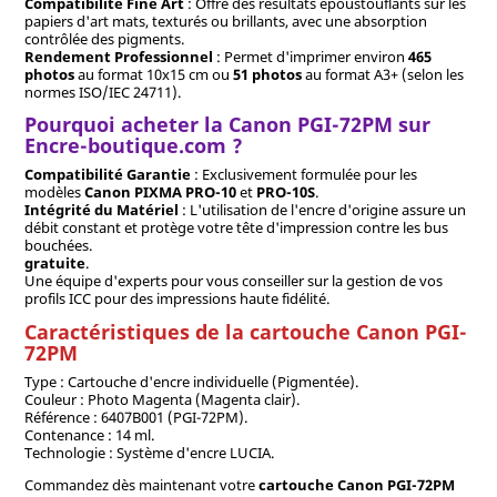
Compatibilité Fine Art
: Offre des résultats époustouflants sur les
papiers d'art mats, texturés ou brillants, avec une absorption
contrôlée des pigments.
Rendement Professionnel
: Permet d'imprimer environ
465
photos
au format 10x15 cm ou
51 photos
au format A3+ (selon les
normes ISO/IEC 24711).
Pourquoi acheter la Canon PGI-72PM sur
Encre-boutique.com ?
Compatibilité Garantie
: Exclusivement formulée pour les
modèles
Canon PIXMA PRO-10
et
PRO-10S
.
Intégrité du Matériel
: L'utilisation de l'encre d'origine assure un
débit constant et protège votre tête d'impression contre les bus
bouchées.
gratuite
.
Une équipe d'experts pour vous conseiller sur la gestion de vos
profils ICC pour des impressions haute fidélité.
Caractéristiques de la cartouche Canon PGI-
72PM
Type : Cartouche d'encre individuelle (Pigmentée).
Couleur : Photo Magenta (Magenta clair).
Référence : 6407B001 (PGI-72PM).
Contenance : 14 ml.
Technologie : Système d'encre LUCIA.
Commandez dès maintenant votre
cartouche Canon PGI-72PM