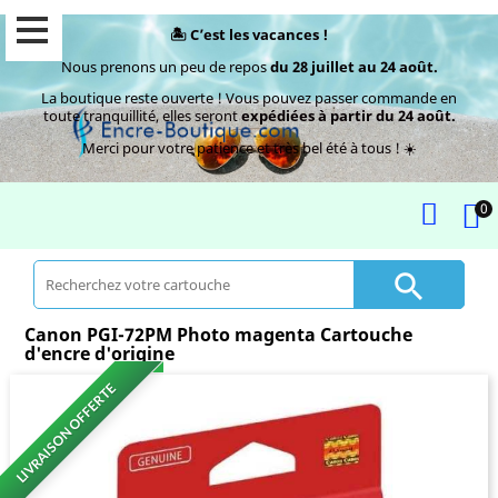
🏝️ C’est les vacances !
Nous prenons un peu de repos
du 28 juillet au 24 août.
La boutique reste ouverte ! Vous pouvez passer commande en
toute tranquillité, elles seront
expédiées à partir du 24 août.
Merci pour votre patience et très bel été à tous ! ☀️
0

Canon PGI-72PM Photo magenta Cartouche
d'encre d'origine
LIVRAISON OFFERTE