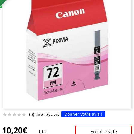
Donner votre avis !
(0) Lire les avis





10,20€
TTC
En cours de