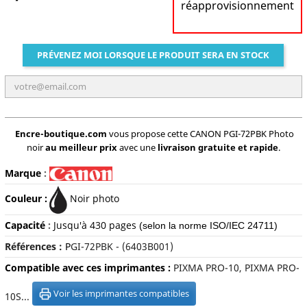
réapprovisionnement
PRÉVENEZ MOI LORSQUE LE PRODUIT SERA EN STOCK
Encre-boutique.com
vous propose cette CANON PGI-72PBK Photo
noir
au meilleur prix
avec une
livraison gratuite et rapide
.
Marque
:
Couleur :
Noir photo
Capacité
:
Jusqu'à 430 pages
(selon la norme ISO/IEC 24711)
Références :
P
GI-72PBK - (6403B001)
Compatible avec ces imprimantes :
PIXMA PRO-10, PIXMA PRO-
Voir les imprimantes compatibles
10S...