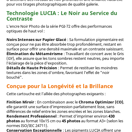
pour vos tirages photographiques de qualité galerie.
Technologie LUCIA : Le Noir au Service du
Contraste
L'encre Noir Photo de la série PGI-72 offre des performances
optiques de haut vol :
Noirs Intenses sur Papier Glacé
: Sa formulation pigmentaire est
conçue pour ne pas être absorbée trop profondément, restant en
surface pour offrir une densité maximale et un contraste saisissant.
Élimination du Métamérisme
: Travaillant de concert avec le Gris
(GY), elle assure que les tons sombres restent neutres, peu importe
l'éclairage de la pièce d'exposition.
Détails de Haute Précision
: Permet de restituer les moindres
textures dans les zones d'ombre, favorisant l'effet de "noir
bouché".
Conçue pour la Longévité et la Brillance
Cette cartouche est l'alliée des photographes exigeants :
Finition Miroir
: En combinaison avec le
Chroma Optimizer (CO)
,
elle garantit une surface d'impression parfaitement lisse, sans
différences de relief entre les zones encrées et les zones blanches.
Rendement Professionnel
: Permet d'imprimer environ
430
photos
au format 10x15 cm ou
45 photos
au format A3+ (selon les
normes ISO/IEC 24711).
Conservation Exceptionnelle
: Les pigments LUCIA offrent une