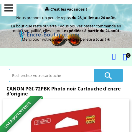
🏝️ C’est les vacances !
Nous prenons un peu de repos
du 28 juillet au 24 août.
La boutique reste ouverte ! Vous pouvez passer commande en
toute tranquillité, elles seront
expédiées à partir du 24 août.
Merci pour votre patience et très bel été à tous ! ☀️
0

CANON PGI-72PBK Photo noir Cartouche d'encre
d'origine
LIVRAISON OFFERTE