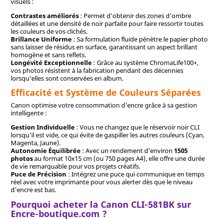
visuels :
Contrastes améliorés
: Permet d'obtenir des zones d'ombre
détaillées et une densité de noir parfaite pour faire ressortir toutes
les couleurs de vos clichés.
Brillance Uniforme
: Sa formulation fluide pénètre le papier photo
sans laisser de résidus en surface, garantissant un aspect brillant
homogène et sans reflets.
Longévité Exceptionnelle
: Grâce au système ChromaLife100+,
vos photos résistent à la fabrication pendant des décennies
lorsqu'elles sont conservées en album.
Efficacité et Système de Couleurs Séparées
Canon optimise votre consommation d'encre grâce à sa gestion
intelligente :
Gestion Individuelle
: Vous ne changez que le réservoir noir CLI
lorsqu'il est vide, ce qui évite de gaspiller les autres couleurs (Cyan,
Magenta, Jaune).
Autonomie Équilibrée
: Avec un rendement d'environ
1505
photos
au format 10x15 cm (ou 750 pages A4), elle offre une durée
de vie remarquable pour vos projets créatifs.
Puce de Précision
: Intégrez une puce qui communique en temps
réel avec votre imprimante pour vous alerter dès que le niveau
d'encre est bas.
Pourquoi acheter la Canon CLI-581BK sur
Encre-boutique.com ?