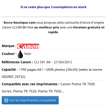
Il ne reste plus que 2 exemplaires en stock
Encre-boutique.com
vous propose cette cartouche d'encre d'origine
Canon CLI-581BK Noir
au meilleur prix
avec une
livraison gratuite et
rapide
.
Marque
:
Couleur :
Noir
Références Canon :
CLI 581 BK - (2106C001)
Capacité
:
~750 pages A4 / ~1505 photos (10x15)
(selon la norme
ISO/IEC 24711)
Compatible avec ces imprimantes :
Canon Pixma TR 7500
Series, Pixma TR 7520, Pixma TR 7550...
Voir les imprimantes compatibles