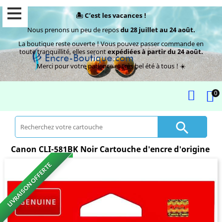
🏝️ C’est les vacances !
Nous prenons un peu de repos
du 28 juillet au 24 août.
La boutique reste ouverte ! Vous pouvez passer commande en
toute tranquillité, elles seront
expédiées à partir du 24 août.
Merci pour votre patience et très bel été à tous ! ☀️
0

Canon CLI-581BK Noir Cartouche d'encre d'origine
LIVRAISON OFFERTE