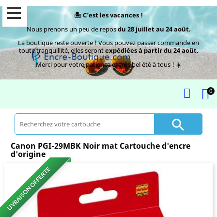
🏝️ C’est les vacances !
Nous prenons un peu de repos
du 28 juillet au 24 août.
La boutique reste ouverte ! Vous pouvez passer commande en
toute tranquillité, elles seront
expédiées à partir du 24 août.
Merci pour votre patience et très bel été à tous ! ☀️
0

Canon PGI-29MBK Noir mat Cartouche d'encre
d'origine
LIVRAISON OFFERTE