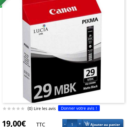
Donner votre avis !
(0) Lire les avis





19,00€
TTC
1
Ajouter au panier