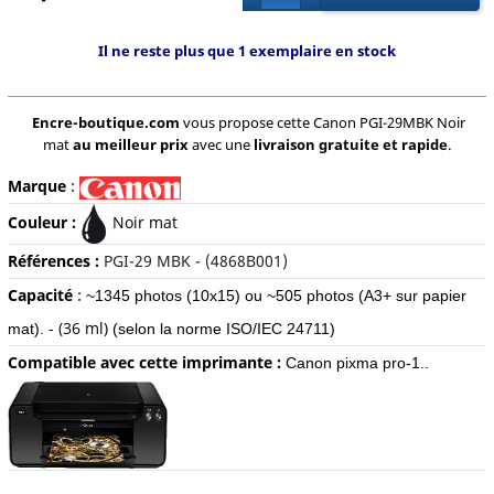
Il ne reste plus que 1 exemplaire en stock
Encre-boutique.com
vous propose cette Canon PGI-29MBK Noir
mat
au meilleur prix
avec une
livraison gratuite et rapide
.
Marque
:
Couleur :
Noir mat
Références :
P
GI-29 MBK - (4868B001)
Capacité
:
~1345 photos (10x15) ou ~505 photos (A3+ sur papier
- (36 ml)
mat).
(selon la norme ISO/IEC 24711)
Compatible avec cette imprimante :
Canon pixma pro-1..