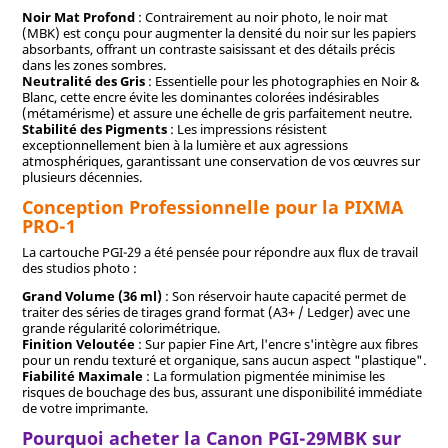
Noir Mat Profond
: Contrairement au noir photo, le noir mat
(MBK) est conçu pour augmenter la densité du noir sur les papiers
absorbants, offrant un contraste saisissant et des détails précis
dans les zones sombres.
Neutralité des Gris
: Essentielle pour les photographies en Noir &
Blanc, cette encre évite les dominantes colorées indésirables
(métamérisme) et assure une échelle de gris parfaitement neutre.
Stabilité des Pigments
: Les impressions résistent
exceptionnellement bien à la lumière et aux agressions
atmosphériques, garantissant une conservation de vos œuvres sur
plusieurs décennies.
Conception Professionnelle pour la PIXMA
PRO-1
La cartouche PGI-29 a été pensée pour répondre aux flux de travail
des studios photo :
Grand Volume (36 ml)
: Son réservoir haute capacité permet de
traiter des séries de tirages grand format (A3+ / Ledger) avec une
grande régularité colorimétrique.
Finition Veloutée
: Sur papier Fine Art, l'encre s'intègre aux fibres
pour un rendu texturé et organique, sans aucun aspect "plastique".
Fiabilité Maximale
: La formulation pigmentée minimise les
risques de bouchage des bus, assurant une disponibilité immédiate
de votre imprimante.
Pourquoi acheter la Canon PGI-29MBK sur