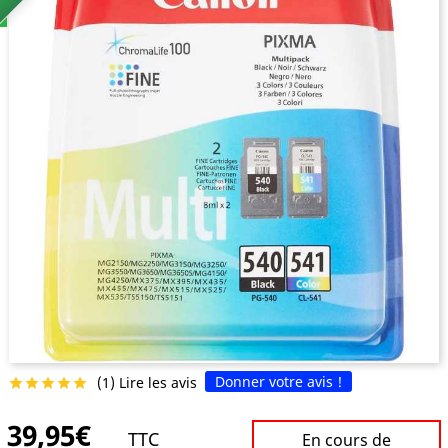
Donner votre avis !
(1) Lire les avis





39,95€
TTC
En cours de