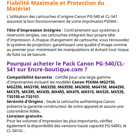
Fiabilité Maximale et Protection du
Matériel
L'utilisation des cartouches d'origine Canon PG-540 et CL-541
assurent le bon fonctionnement de votre imprimante PIXMA :
Tête d'Impression Intégrée
: Contrairement aux systèmes à
réservoirs simples, ces cartouches intègrent leur propre tête
d'impression. À chaque changement de cartouche, vous renouvelez
le système de projection, garantissant une qualité d'image comme
au premier jour. minimisant les manipulations et évitant tout risque
de fuite ou de bavure.
Pourquoi acheter le Pack Canon PG-540/CL-
541 sur Encre-boutique.com ?
Compatibilité Garantie
: Certifié pour une large gamme
d'imprimantes incluant les modèles
Canon PIXMA MG2150,
MG2250, MG3150, MG3250, MG3550, MG3650, MG4150, MG4250,
MX375, MX395, MX435, MX455, MX475, MX515, MX525, MX535,
TS5150 et TS5151
.
Sérénité d'Origine
: Seule la cartouche authentique Canon
préserve la garantie constructeur de votre appareil et assure une
colorimétrie fidèle.
Livraison gratuite
.
Pour les volumes d'impression les plus importants, vérifiez
également la disponibilité des versions haute capacité PG-540XL et
CL-541XL .