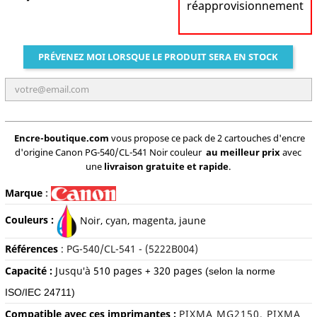
réapprovisionnement
PRÉVENEZ MOI LORSQUE LE PRODUIT SERA EN STOCK
Encre-boutique.com
vous propose ce pack de 2 cartouches d'encre
d'origine Canon PG-540/CL-541 Noir couleur
au meilleur prix
avec
une
livraison gratuite et rapide
.
Marque
:
Couleurs :
Noir, cyan, magenta, jaune
Références
:
PG-540/CL-541 - (5222B004)
Capacité :
J
usqu'à
510 pages + 320 pages
(selon la norme
ISO/IEC 24711)
Compatible avec ces imprimantes :
PIXMA MG2150, PIXMA