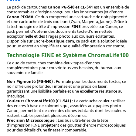
Le pack de cartouches
Canon PG-540 et CL-541
est un ensemble de
consommables d'origine conçu pour les imprimantes jet d'encre
Canon PIXMA
. Ce duo comprend une cartouche de noir pigmenté
et une cartouche de trois couleurs (Cyan, Magenta, Jaune). Grâce à
la technologie de tête d'impression
FINE
brevetée par Canon, ce
pack permet d'obtenir des documents texte d'une netteté
exceptionnelle et des tirages photo aux couleurs éclatantes.
Disponible sur
Encre-boutique.com
, ce pack est la solution idéale
pour un entretien simplifié et une qualité d'impression constante.
Technologie FINE et Système ChromaLife100
Ce duo de cartouches combine deux types d'encres
complémentaires pour couvrir tous vos besoins, du bureau aux
souvenirs de famille :
Noir Pigmenté (PG-540)
: Formule pour les documents textes, ce
noir offre une profondeur intense et une précision laser,
garantissant une lisibilité parfaite et une excellente résistance au
maculage.
Couleurs ChromaLife100 (CL-541)
: La cartouche couleur utiliser
des encres à base de colorants qui, associées aux papiers photo
Canon, permettent de créer des clichés éclatants dont les couleurs
restent stables pendant plusieurs décennies.
Précision Microscopique
: Les bus ultra-fines de la tête
d'impression FINE projettent des gouttes d'encre microscopiques
pour des détails d'une finesse incomparable.