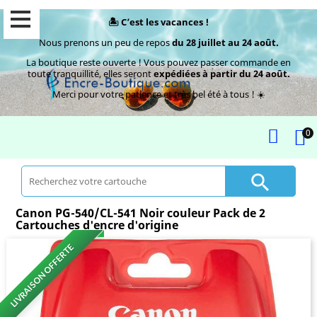
🏝️ C’est les vacances !
Nous prenons un peu de repos
du 28 juillet au 24 août.
La boutique reste ouverte ! Vous pouvez passer commande en
toute tranquillité, elles seront
expédiées à partir du 24 août.
Merci pour votre patience et très bel été à tous ! ☀️
0

Canon PG-540/CL-541 Noir couleur Pack de 2
Cartouches d'encre d'origine
LIVRAISON OFFERTE