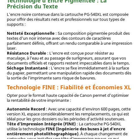
Technologie d'Encre Pigmentée : La
Précision du Texte
L'encre noire contenue dans la cartouche PG-540XL est composée
pour offrir des résultats nets et professionnels sur tous types de
supports :
Netteté Exceptionnelle
: Sa composition pigmentée produit des
textes d'un noir intense avec des contours de caractères
parfaitement définis, offrant un rendu comparable à une impression
laser.
Résistance Durable
: L'encre est conçue pour résister au
maculage, à l'eau et au passage de surligneurs, assurant que vos
documents officiels et rapports restent impeccables dans le temps.
Séchage Instantané
: L'encre se fixe immédiatement à la surface
du papier, permettant une manipulation rapide des documents dès
la sortie de l'imprimante sans risque de bavures.
Technologie FINE : Fiabilité et Économies XL
Opter pour le format haute capacité de Canon permet d'optimiser
la rentabilité de votre imprimante :
Autonomie Record
: Avec une capacité d'environ 600 pages, cette
version XL espace considérablement les remplacements, ce qui est
idéal pour les gros dossiers ou les périodes d'activité soutenues.
Tête d'Impression Intégrée (FINE)
: La cartouche PG-540XL
utilise la technologie
FINE (Ingénierie des buses à jet d'encre
entièrement photolithographique)
. À chaque changement de
cartouche, vous installez une tête d'impression neuve, ce qui