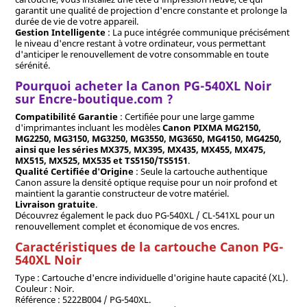
garantit une qualité de projection d'encre constante et prolonge la
durée de vie de votre appareil.
Gestion Intelligente
: La puce intégrée communique précisément
le niveau d'encre restant à votre ordinateur, vous permettant
d'anticiper le renouvellement de votre consommable en toute
sérénité.
Pourquoi acheter la Canon PG-540XL Noir
sur Encre-boutique.com ?
Compatibilité Garantie
: Certifiée pour une large gamme
d'imprimantes incluant les modèles
Canon PIXMA MG2150,
MG2250, MG3150, MG3250, MG3550, MG3650, MG4150, MG4250,
ainsi que les séries MX375, MX395, MX435, MX455, MX475,
MX515, MX525, MX535 et TS5150/TS5151
.
Qualité Certifiée d'Origine
: Seule la cartouche authentique
Canon assure la densité optique requise pour un noir profond et
maintient la garantie constructeur de votre matériel.
Livraison gratuite
.
Découvrez également le pack duo PG-540XL / CL-541XL pour un
renouvellement complet et économique de vos encres.
Caractéristiques de la cartouche Canon PG-
540XL Noir
Type : Cartouche d'encre individuelle d'origine haute capacité (XL).
Couleur : Noir.
Référence : 5222B004 / PG-540XL.