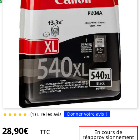
Donner votre avis !
(1) Lire les avis





28,90€
TTC
En cours de
réapprovisionnement