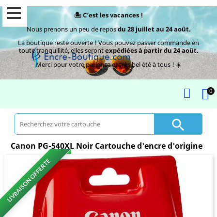
🏝️ C’est les vacances !
Nous prenons un peu de repos
du 28 juillet au 24 août.
La boutique reste ouverte ! Vous pouvez passer commande en
toute tranquillité, elles seront
expédiées à partir du 24 août.
Merci pour votre patience et très bel été à tous ! ☀️
0

Canon PG-540XL Noir Cartouche d'encre d'origine
LIVRAISON OFFERTE