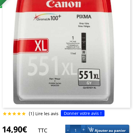
Donner votre avis !
(1) Lire les avis





14,90€
TTC
1
Ajouter au panier