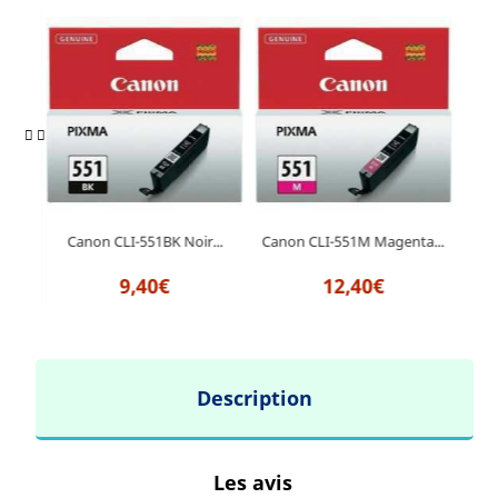
Canon CLI-551BK Noir...
Canon CLI-551M Magenta...
BK
Can
9,40€
12,40€
Description
Les avis