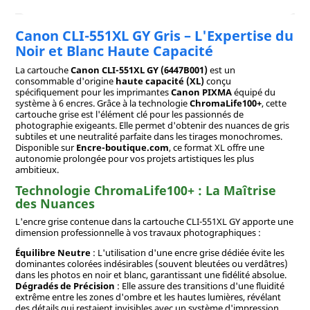
Canon CLI-551XL GY Gris – L'Expertise du
Noir et Blanc Haute Capacité
La cartouche
Canon CLI-551XL GY (6447B001)
est un
consommable d'origine
haute capacité (XL)
conçu
spécifiquement pour les imprimantes
Canon PIXMA
équipé du
système à 6 encres. Grâce à la technologie
ChromaLife100+
, cette
cartouche grise est l'élément clé pour les passionnés de
photographie exigeants. Elle permet d'obtenir des nuances de gris
subtiles et une neutralité parfaite dans les tirages monochromes.
Disponible sur
Encre-boutique.com
, ce format XL offre une
autonomie prolongée pour vos projets artistiques les plus
ambitieux.
Technologie ChromaLife100+ : La Maîtrise
des Nuances
L'encre grise contenue dans la cartouche CLI-551XL GY apporte une
dimension professionnelle à vos travaux photographiques :
Équilibre Neutre
: L'utilisation d'une encre grise dédiée évite les
dominantes colorées indésirables (souvent bleutées ou verdâtres)
dans les photos en noir et blanc, garantissant une fidélité absolue.
Dégradés de Précision
: Elle assure des transitions d'une fluidité
extrême entre les zones d'ombre et les hautes lumières, révélant
des détails qui restaient invisibles avec un système d'impression