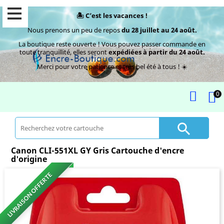
🏝️ C’est les vacances !
Nous prenons un peu de repos
du 28 juillet au 24 août.
La boutique reste ouverte ! Vous pouvez passer commande en
toute tranquillité, elles seront
expédiées à partir du 24 août.
Merci pour votre patience et très bel été à tous ! ☀️
0

Canon CLI-551XL GY Gris Cartouche d'encre
d'origine
LIVRAISON OFFERTE