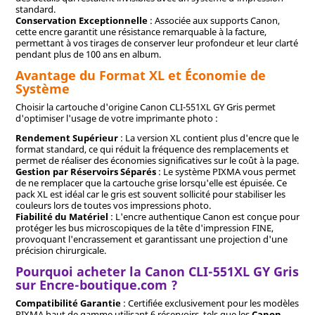
standard.
Conservation Exceptionnelle
: Associée aux supports Canon,
cette encre garantit une résistance remarquable à la facture,
permettant à vos tirages de conserver leur profondeur et leur clarté
pendant plus de 100 ans en album.
Avantage du Format XL et Économie de
Système
Choisir la cartouche d'origine Canon CLI-551XL GY Gris permet
d'optimiser l'usage de votre imprimante photo :
Rendement Supérieur
: La version XL contient plus d'encre que le
format standard, ce qui réduit la fréquence des remplacements et
permet de réaliser des économies significatives sur le coût à la page.
Gestion par Réservoirs Séparés
: Le système PIXMA vous permet
de ne remplacer que la cartouche grise lorsqu'elle est épuisée. Ce
pack XL est idéal car le gris est souvent sollicité pour stabiliser les
couleurs lors de toutes vos impressions photo.
Fiabilité du Matériel
: L'encre authentique Canon est conçue pour
protéger les bus microscopiques de la tête d'impression FINE,
provoquant l'encrassement et garantissant une projection d'une
précision chirurgicale.
Pourquoi acheter la Canon CLI-551XL GY Gris
sur Encre-boutique.com ?
Compatibilité Garantie
: Certifiée exclusivement pour les modèles
PIXMA haut de gamme utilisant 6 réservoirs, tels que les
Canon