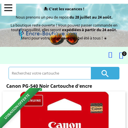
🏝️ C’est les vacances !
Nous prenons un peu de repos
du 28 juillet au 24 août.
La boutique reste ouverte ! Vous pouvez passer commande en
toute tranquillité, elles seront
expédiées à partir du 24 août.
Merci pour votre patience et très bel été à tous ! ☀️
0

Canon PG-540 Noir Cartouche d'encre
LIVRAISON OFFERTE