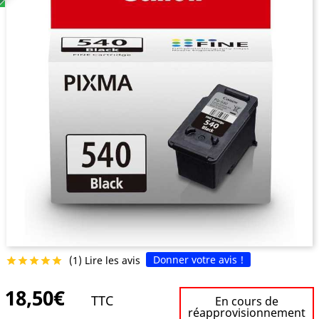
Donner votre avis !
(1) Lire les avis





18,50€
TTC
En cours de
réapprovisionnement