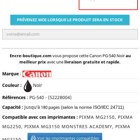
PRÉVENEZ MOI LORSQUE LE PRODUIT SERA EN STOCK
Encre-boutique.com
vous propose cette Canon PG-540 Noir
au
meilleur prix
avec une
livraison gratuite et rapide
.
Marque
:
Couleur :
Noir
Références
:
PG-540 - (5222B004)
Capacité :
J
usqu'à
180 pages
(selon la norme ISO/IEC 24711)
Compatible avec ces imprimantes :
PIXMA MG2150, PIXMA
MG2250, PIXMA MG3150 MONSTRES ACADEMY, PIXMA
Voir les imprimantes compatibles
MG3150...