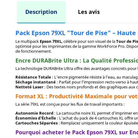
Description
Les avis
Pack Epson 79XL "Tour de Pise" – Haute
Le multipack
Epson 79XL
, célèbre pour son visuel de la
Tour de Pi
optimisé pour les imprimantes de la gamme WorkForce Pro. Dispon
de fonctionnement.
Encre DURABrite Ultra : La Qualité Profess
La technologie DURABrite Ultra offre des avantages concrets pour l
Résistance Totale
: L'encre pigmentée résiste à l'eau, au maculag
Séchage instantané
: Parfait pour l'impression recto-verso à hau
Netteté Laser
: Des textes noirs profonds et des graphiques aux c
Format XL : Productivité Maximale pour vo
La série 79XL est conçue pour les flux de travail importants :
Autonomie Record
: La cartouche noire XL permet d'imprimer e
Économies d'Échelle
: L'achat du pack de 4 cartouches XL offre u
Cartouches Séparées
: Remplacez uniquement la couleur épuisée 
Pourquoi acheter le Pack Epson 79XL sur En