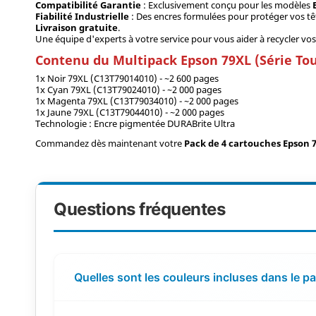
Compatibilité Garantie
: Exclusivement conçu pour les modèles
Fiabilité Industrielle
: Des encres formulées pour protéger vos tê
Livraison gratuite
.
Une équipe d'experts à votre service pour vous aider à recycler v
Contenu du Multipack Epson 79XL (Série Tou
1x Noir 79XL (C13T79014010) - ~2 600 pages
1x Cyan 79XL (C13T79024010) - ~2 000 pages
1x Magenta 79XL (C13T79034010) - ~2 000 pages
1x Jaune 79XL (C13T79044010) - ~2 000 pages
Technologie : Encre pigmentée DURABrite Ultra
Commandez dès maintenant votre
Pack de 4 cartouches Epson 
Questions fréquentes
Quelles sont les couleurs incluses dans le 