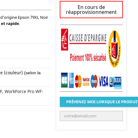
En cours de
réapprovisionnement
 d'origine Epson 79XL Noir
 et rapide
.
e (couleur)
(selon la
, WorkForce Pro WF-
PRÉVENEZ MOI LORSQUE LE PRODUI