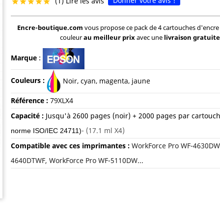
Donner votre avis !
(1) Lire les avis





Encre-boutique.com
vous propose ce pack de 4 cartouches d'encre
couleur
au meilleur prix
avec une
livraison gratuite
Marque
:
Couleurs :
Noir, c
yan, magenta, jaune
Référence :
79XLX4
Capacité :
Jusqu'à
2600 pages (noir) + 2000 pages par cartouch
- (
17.1 ml X4)
norme ISO/IEC 24711)
Compatible avec ces imprimantes :
WorkForce Pro WF-4630DWF
4640DTWF, WorkForce Pro WF-5110DW...