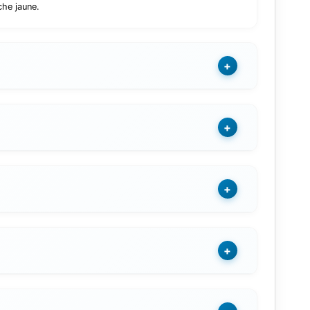
he jaune.
+
+
+
+