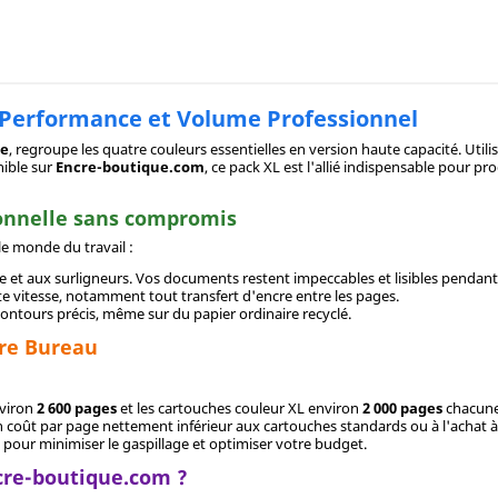
 Performance et Volume Professionnel
se
, regroupe les quatre couleurs essentielles en version haute capacité. Util
ible sur
Encre-boutique.com
, ce pack XL est l'allié indispensable pour p
ionnelle sans compromis
e monde du travail :
e et aux surligneurs. Vos documents restent impeccables et lisibles pendan
te vitesse, notamment tout transfert d'encre entre les pages.
ontours précis, même sur du papier ordinaire recyclé.
tre Bureau
nviron
2 600 pages
et les cartouches couleur XL environ
2 000 pages
chacune
n coût par page nettement inférieur aux cartouches standards ou à l'achat à 
pour minimiser le gaspillage et optimiser votre budget.
cre-boutique.com ?