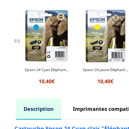
Epson 24 Cyan Éléphant...
lair...
Epson 24 Jaune Éléphant...
10,40€
10,40€
Description
Imprimantes compati
Cartouche Epson 24 Cyan clair "Éléphant"