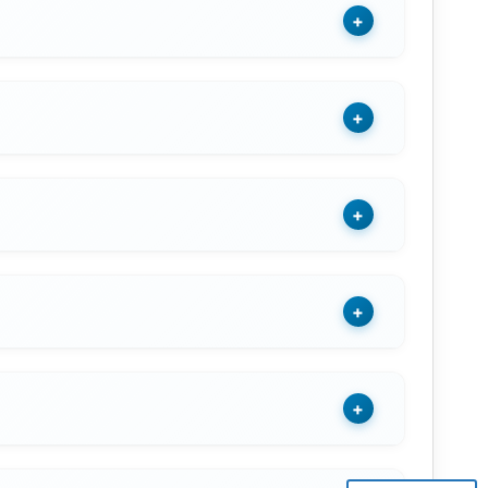
+
+
+
+
+