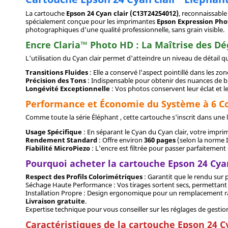
La cartouche
Epson 24 Cyan clair (C13T24254012)
, reconnaissable
spécialement conçue pour les imprimantes
Epson Expression Pho
photographiques d'une qualité professionnelle, sans grain visible.
Encre Claria™ Photo HD : La Maîtrise des D
L'utilisation du Cyan clair permet d'atteindre un niveau de détail 
Transitions Fluides
: Elle a conservé l'aspect pointillé dans les zon
Précision des Tons
: Indispensable pour obtenir des nuances de 
Longévité Exceptionnelle
: Vos photos conservent leur éclat et 
Performance et Économie du Système à 6 C
Comme toute la série Éléphant , cette cartouche s'inscrit dans une l
Usage Spécifique
: En séparant le Cyan du Cyan clair, votre impri
Rendement Standard
: Offre environ
360 pages
(selon la norme 
Fiabilité MicroPiezo
: L'encre est filtrée pour passer parfaitement 
Pourquoi acheter la cartouche Epson 24 Cya
Respect des Profils Colorimétriques
: Garantit que le rendu sur 
Séchage Haute Performance : Vos tirages sortent secs, permettan
Installation Propre : Design ergonomique pour un remplacement ra
Livraison gratuite
.
Expertise technique pour vous conseiller sur les réglages de gestio
Caractéristiques de la cartouche Epson 24 C