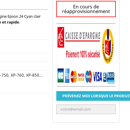
En cours de
réapprovisionnement
ine Epson 24 Cyan clair
e et rapide
.
-750, XP-760, XP-850...
PRÉVENEZ MOI LORSQUE LE PRODUI