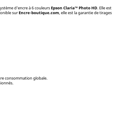
 système d'encre à 6 couleurs
Epson Claria™ Photo HD
. Elle est
ponible sur
Encre-boutique.com
, elle est la garantie de tirages
votre consommation globale.
sionnés.