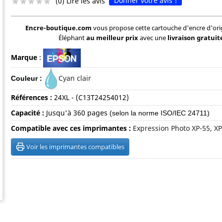
Donner votre avis !
(0) Lire les avis





Encre-boutique.com
vous propose cette cartouche d'encre d'orig
Éléphant
au meilleur prix
avec une
livraison gratuit
Marque
:
Cyan clair
Couleur :
Références :
24XL - (
C13T24254012)
Capacité :
Jusqu'à 36
0 pages
(selon la norme ISO/IEC 24711)
Compatible avec ces imprimantes :
Expression Photo XP-55, XP
Voir les imprimantes compatibles