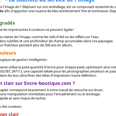
 à l'image de l' Éléphant sur son emballage, est un composant essentiel du
to
afin d'apporter une nuance de bleu extrêmement fine et lumineuse. Dis
égradés
que les imprimantes 4 couleurs ne peuvent égaler :
es claires de l'image, comme les ciels d'été ou les reflets sur l'eau.
bleus subtiles et une profondeur de champ accumulées dans vos paysages.
leur fraîcheur pendant plus de 300 ans en album.
ouleurs
ogique de gestion intelligente :
mante utilise la juste quantité d'encre pour chaque pixel, optimisant ainsi 
ISO/IEC 24711), une capacité idéale pour les photographes amateurs et pas
dans les bus ultra-fines des têtes d'impression haute définition.
n clair sur Encre-boutique.com ?
papier correspond exactement à votre travail de retouche sur écran.
t une manipulation immédiate pour l'encadrement ou le stockage.
pide et sans risque de taches.
n des couleurs.
yan clair