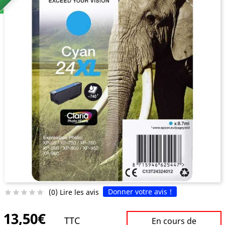
Donner votre avis !
(0) Lire les avis





13,50€
TTC
En cours de