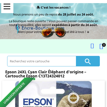
🏝️ C’est les vacances !
Nous prenons un peu de repos
du 28 juillet au 24 août.
La boutique reste ouverte ! Vous pouvez passer commande en
toute tranquillité, elles seront
expédiées à partir du 24 août.
Merci pour votre patience et très bel été à tous ! ☀️
0

Epson 24XL Cyan Clair Éléphant d'origine –
Cartouche Epson C13T24324012
LIVRAISON OFFERTE