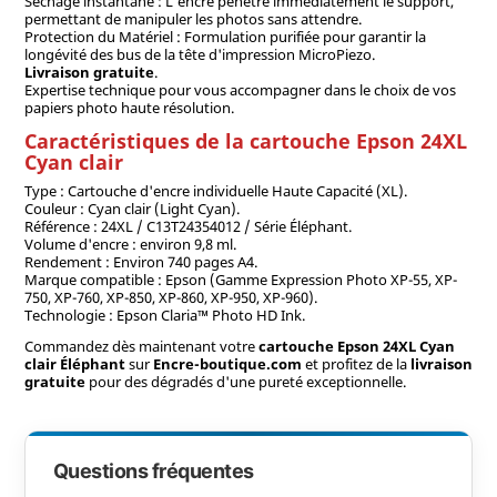
Séchage instantané : L'encre pénètre immédiatement le support,
permettant de manipuler les photos sans attendre.
Protection du Matériel : Formulation purifiée pour garantir la
longévité des bus de la tête d'impression MicroPiezo.
Livraison gratuite
.
Expertise technique pour vous accompagner dans le choix de vos
papiers photo haute résolution.
Caractéristiques de la cartouche Epson 24XL
Cyan clair
Type : Cartouche d'encre individuelle Haute Capacité (XL).
Couleur : Cyan clair (Light Cyan).
Référence : 24XL / C13T24354012 / Série Éléphant.
Volume d'encre : environ 9,8 ml.
Rendement : Environ 740 pages A4.
Marque compatible : Epson (Gamme Expression Photo XP-55, XP-
750, XP-760, XP-850, XP-860, XP-950, XP-960).
Technologie : Epson Claria™ Photo HD Ink.
Commandez dès maintenant votre
cartouche Epson 24XL Cyan
clair Éléphant
sur
Encre-boutique.com
et profitez de la
livraison
gratuite
pour des dégradés d'une pureté exceptionnelle.
Questions fréquentes