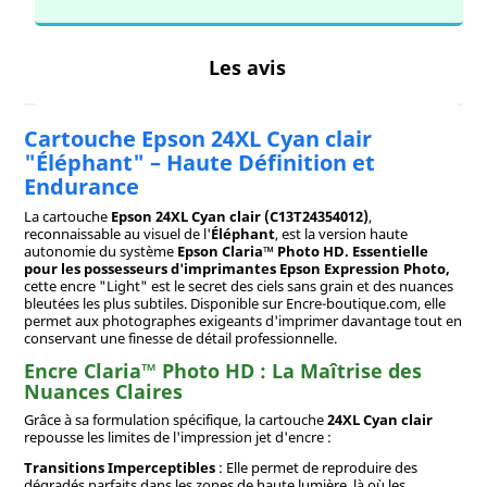
Les avis
Cartouche Epson 24XL Cyan clair
"Éléphant" – Haute Définition et
Endurance
La cartouche
Epson 24XL Cyan clair (C13T24354012)
,
reconnaissable au visuel de l'
Éléphant
, est la version haute
autonomie du système
Epson Claria™ Photo HD. Essentielle
pour les possesseurs d'imprimantes
Epson Expression Photo
,
cette encre "Light" est le secret des ciels sans grain et des nuances
bleutées les plus subtiles. Disponible sur Encre-boutique.com, elle
permet aux photographes exigeants d'imprimer davantage tout en
conservant une finesse de détail professionnelle.
Encre Claria™ Photo HD : La Maîtrise des
Nuances Claires
Grâce à sa formulation spécifique, la cartouche
24XL Cyan clair
repousse les limites de l'impression jet d'encre :
Transitions Imperceptibles
: Elle permet de reproduire des
dégradés parfaits dans les zones de haute lumière, là où les