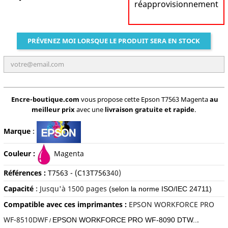
réapprovisionnement
PRÉVENEZ MOI LORSQUE LE PRODUIT SERA EN STOCK
Encre-boutique.com
vous propose cette Epson T7563 Magenta
au
meilleur prix
avec une
livraison gratuite et rapide
.
Marque
:
Couleur :
Magenta
Références :
T
75
63
- (C13T7563
40)
Capacité
:
Jusqu'à 15
00 pages
(selon la norme ISO/IEC 24711)
Compatible avec ces imprimantes :
EPSON WORKFORCE PRO
WF-8510DWF
.
EPSON WORKFORCE PRO WF-8090 DTW..
/