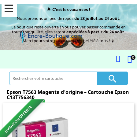
🏝️ C’est les vacances !
Nous prenons un peu de repos
du 28 juillet au 24 août.
La boutique reste ouverte ! Vous pouvez passer commande en
toute tranquillité, elles seront
expédiées à partir du 24 août.
Merci pour votre patience et très bel été à tous ! ☀️
0

Epson T7563 Magenta d'origine – Cartouche Epson
C13T756340
LIVRAISON OFFERTE