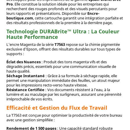
Pro
. Elle constitue la solution idéale pour les entreprises qui
recherchent des rouges profonds et des visuels percutants pour
leurs rapports et présentations. Disponible sur
Encre-
boutique.com
, cette cartouche garantit une intégration parfaite et
des résultats professionnels de la première à la dernière page.
Technologie DURABrite™ Ultra : La Couleur
Haute Performance
L'encre Magenta de la série
T7563
repose sur la chimie pigmentée
exclusive d'Epson, offrant des résultats durables sur tous types de
supports :
Éclat des Nuances
: Produit des tons magenta vifs et des
dégradés précis, essentiels pour une communication visuelle de
haute qualité.
Séchage Instantané
: Grâce à sa formule à séchage rapide, elle
permet une manipulation immédiate des feuilles, un atout majeur
pour les impressions recto-verso haute vitesse.
Résistance Certifiée
: Vos documents résistent à l'eau, à la
lumière et au maculage par les surligneurs, assurant une pérennité
irréprochable de vos écrits.
Efficacité et Gestion du Flux de Travail
La T7563 est conçue pour optimiser la productivité de votre bureau
avec une gestion simplifiée :
Rendement de 1 500 pages
: Une capacité standard robuste