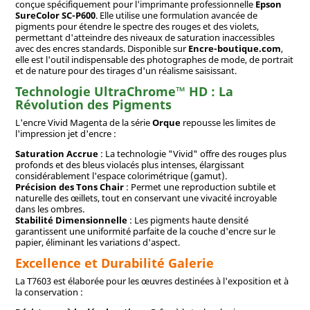
conçue spécifiquement pour l'imprimante professionnelle
Epson
SureColor SC-P600
. Elle utilise une formulation avancée de
pigments pour étendre le spectre des rouges et des violets,
permettant d'atteindre des niveaux de saturation inaccessibles
avec des encres standards. Disponible sur
Encre-boutique.com
,
elle est l'outil indispensable des photographes de mode, de portrait
et de nature pour des tirages d'un réalisme saisissant.
Technologie UltraChrome™ HD : La
Révolution des Pigments
L'encre Vivid Magenta de la série
Orque
repousse les limites de
l'impression jet d'encre :
Saturation Accrue
: La technologie "Vivid" offre des rouges plus
profonds et des bleus violacés plus intenses, élargissant
considérablement l'espace colorimétrique (gamut).
Précision des Tons Chair
: Permet une reproduction subtile et
naturelle des œillets, tout en conservant une vivacité incroyable
dans les ombres.
Stabilité Dimensionnelle
: Les pigments haute densité
garantissent une uniformité parfaite de la couche d'encre sur le
papier, éliminant les variations d'aspect.
Excellence et Durabilité Galerie
La T7603 est élaborée pour les œuvres destinées à l'exposition et à
la conservation :