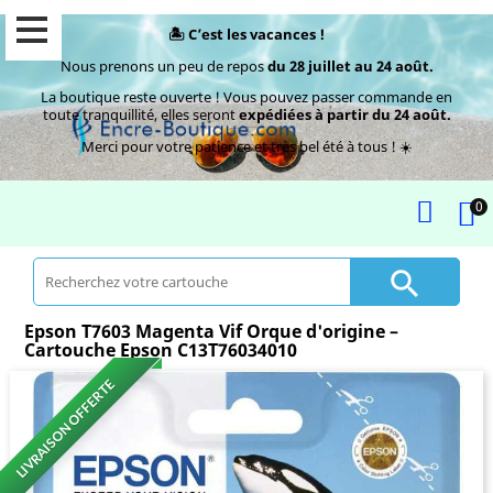
🏝️ C’est les vacances !
Nous prenons un peu de repos
du 28 juillet au 24 août.
La boutique reste ouverte ! Vous pouvez passer commande en
toute tranquillité, elles seront
expédiées à partir du 24 août.
Merci pour votre patience et très bel été à tous ! ☀️
0

Epson T7603 Magenta Vif Orque d'origine –
Cartouche Epson C13T76034010
LIVRAISON OFFERTE