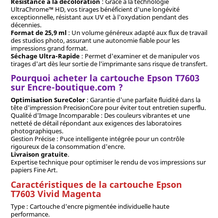
Résistance à la décoloration
: Grâce à la technologie
UltraChrome™ HD, vos tirages bénéficient d'une longévité
exceptionnelle, résistant aux UV et à l'oxydation pendant des
décennies.
Format de 25,9 ml
: Un volume généreux adapté aux flux de travail
des studios photo, assurant une autonomie fiable pour les
impressions grand format.
Séchage Ultra-Rapide
: Permet d'examiner et de manipuler vos
tirages d'art dès leur sortie de l'imprimante sans risque de transfert.
Pourquoi acheter la cartouche Epson T7603
sur Encre-boutique.com ?
Optimisation SureColor
: Garantie d'une parfaite fluidité dans la
tête d'impression PrecisionCore pour éviter tout entretien superflu.
Qualité d'Image Incomparable : Des couleurs vibrantes et une
netteté de détail répondant aux exigences des laboratoires
photographiques.
Gestion Précise : Puce intelligente intégrée pour un contrôle
rigoureux de la consommation d'encre.
Livraison gratuite
.
Expertise technique pour optimiser le rendu de vos impressions sur
papiers Fine Art.
Caractéristiques de la cartouche Epson
T7603 Vivid Magenta
Type : Cartouche d'encre pigmentée individuelle haute
performance.