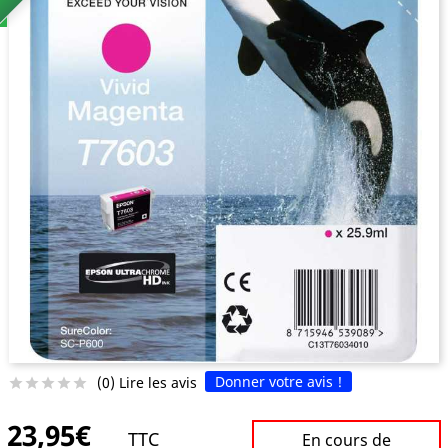
Donner votre avis !
(0) Lire les avis





23,95€
TTC
En cours de