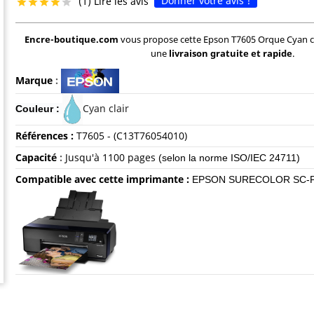
Donner votre avis !
(1) Lire les avis





Encre-boutique.com
vous propose cette Epson T7605 Orque Cyan c
une
livraison gratuite et rapide
.
Marque
:
Cyan clair
Couleur :
Références :
T7605 - (C13T76054010)
Capacité
:
Jusqu'à 1100 pages
(selon la norme ISO/IEC 24711)
Compatible avec cette imprimante :
EPSON SURECOLOR SC-