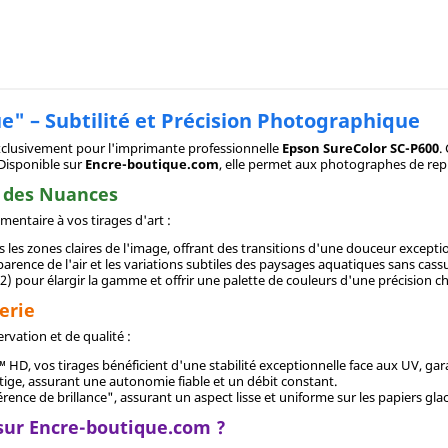
e" – Subtilité et Précision Photographique
clusivement pour l'imprimante professionnelle
Epson SureColor SC-P600
.
 Disponible sur
Encre-boutique.com
, elle permet aux photographes de repro
e des Nuances
ntaire à vos tirages d'art :
 les zones claires de l'image, offrant des transitions d'une douceur excepti
parence de l'air et les variations subtiles des paysages aquatiques sans cass
2) pour élargir la gamme et offrir une palette de couleurs d'une précision ch
erie
rvation et de qualité :
D, vos tirages bénéficient d'une stabilité exceptionnelle face aux UV, ga
tige, assurant une autonomie fiable et un débit constant.
rence de brillance", assurant un aspect lisse et uniforme sur les papiers glac
sur Encre-boutique.com ?