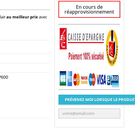
En cours de
réapprovisionnement
lair
au meilleur prix
avec
P600
PRÉVENEZ MOI LORSQUE LE PRODUI