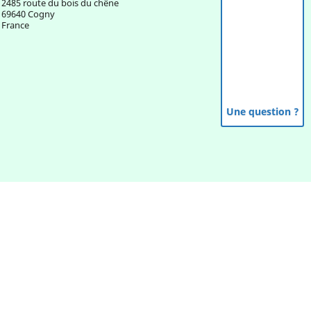
2485 route du bois du chêne
69640 Cogny
France
Une question ?