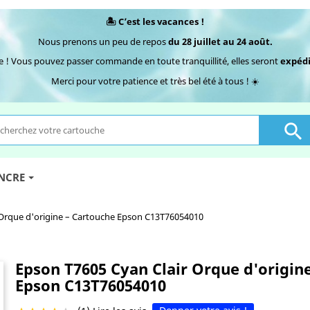
🏝️ C’est les vacances !
Nous prenons un peu de repos
du 28 juillet au 24 août.
e ! Vous pouvez passer commande en toute tranquillité, elles seront
expédi
Merci pour votre patience et très bel été à tous ! ☀️

ENCRE
 Orque d'origine – Cartouche Epson C13T76054010
Epson T7605 Cyan Clair Orque d'origin
Epson C13T76054010