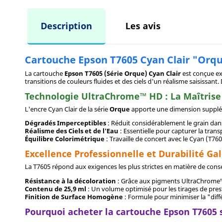
Description
Les avis
Cartouche Epson T7605 Cyan Clair "Orqu
La cartouche
Epson T7605 (Série Orque) Cyan Clair
est conçue ex
transitions de couleurs fluides et des ciels d'un réalisme saisissant.
Technologie UltraChrome™ HD : La Maîtris
L'encre Cyan Clair de la série
Orque
apporte une dimension suppléme
Dégradés Imperceptibles
: Réduit considérablement le grain dans
Réalisme des Ciels et de l'Eau
: Essentielle pour capturer la trans
Équilibre Colorimétrique
: Travaille de concert avec le Cyan (T760
Excellence Professionnelle et Durabilité Gal
La T7605 répond aux exigences les plus strictes en matière de conse
Résistance à la décoloration
: Grâce aux pigments UltraChrome™ H
Contenu de 25,9 ml
: Un volume optimisé pour les tirages de pres
Finition de Surface Homogène
: Formule pour minimiser la "diffé
Pourquoi acheter la cartouche Epson T7605 