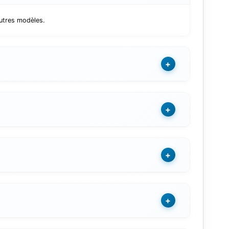
utres modèles.
+
+
+
+