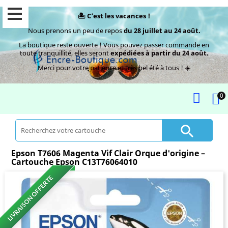
🏝️ C’est les vacances !
Nous prenons un peu de repos
du 28 juillet au 24 août.
La boutique reste ouverte ! Vous pouvez passer commande en
toute tranquillité, elles seront
expédiées à partir du 24 août.
Merci pour votre patience et très bel été à tous ! ☀️
0

Epson T7606 Magenta Vif Clair Orque d'origine –
Cartouche Epson C13T76064010
LIVRAISON OFFERTE