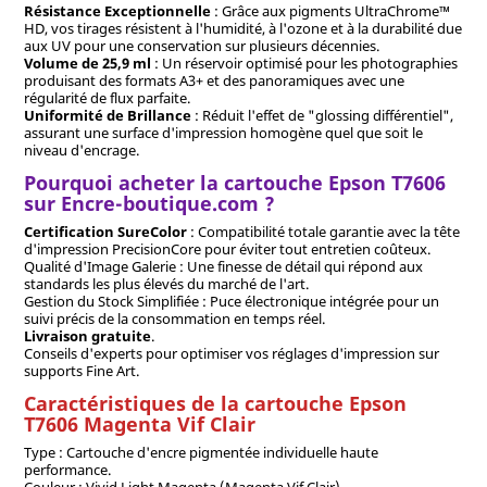
Résistance Exceptionnelle
: Grâce aux pigments UltraChrome™
HD, vos tirages résistent à l'humidité, à l'ozone et à la durabilité due
aux UV pour une conservation sur plusieurs décennies.
Volume de 25,9 ml
: Un réservoir optimisé pour les photographies
produisant des formats A3+ et des panoramiques avec une
régularité de flux parfaite.
Uniformité de Brillance
: Réduit l'effet de "glossing différentiel",
assurant une surface d'impression homogène quel que soit le
niveau d'encrage.
Pourquoi acheter la cartouche Epson T7606
sur Encre-boutique.com ?
Certification SureColor
: Compatibilité totale garantie avec la tête
d'impression PrecisionCore pour éviter tout entretien coûteux.
Qualité d'Image Galerie : Une finesse de détail qui répond aux
standards les plus élevés du marché de l'art.
Gestion du Stock Simplifiée : Puce électronique intégrée pour un
suivi précis de la consommation en temps réel.
Livraison gratuite
.
Conseils d'experts pour optimiser vos réglages d'impression sur
supports Fine Art.
Caractéristiques de la cartouche Epson
T7606 Magenta Vif Clair
Type : Cartouche d'encre pigmentée individuelle haute
performance.
Couleur : Vivid Light Magenta (Magenta Vif Clair).