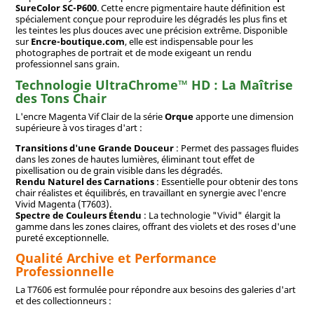
SureColor SC-P600
. Cette encre pigmentaire haute définition est
spécialement conçue pour reproduire les dégradés les plus fins et
les teintes les plus douces avec une précision extrême. Disponible
sur
Encre-boutique.com
, elle est indispensable pour les
photographes de portrait et de mode exigeant un rendu
professionnel sans grain.
Technologie UltraChrome™ HD : La Maîtrise
des Tons Chair
L'encre Magenta Vif Clair de la série
Orque
apporte une dimension
supérieure à vos tirages d'art :
Transitions d'une Grande Douceur
: Permet des passages fluides
dans les zones de hautes lumières, éliminant tout effet de
pixellisation ou de grain visible dans les dégradés.
Rendu Naturel des Carnations
: Essentielle pour obtenir des tons
chair réalistes et équilibrés, en travaillant en synergie avec l'encre
Vivid Magenta (T7603).
Spectre de Couleurs Étendu
: La technologie "Vivid" élargit la
gamme dans les zones claires, offrant des violets et des roses d'une
pureté exceptionnelle.
Qualité Archive et Performance
Professionnelle
La T7606 est formulée pour répondre aux besoins des galeries d'art
et des collectionneurs :