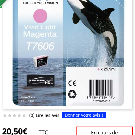
Donner votre avis !
(0) Lire les avis





20,50€
TTC
En cours de