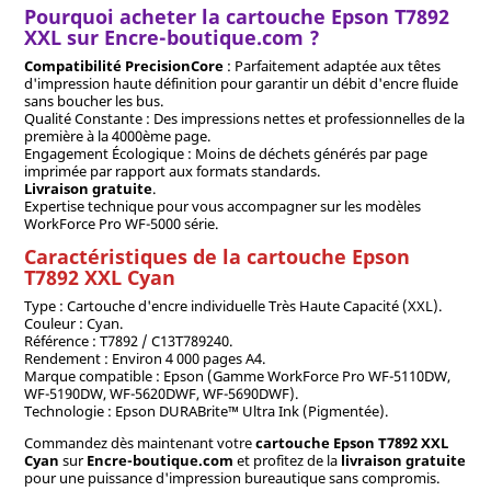
Pourquoi acheter la cartouche Epson T7892
XXL sur Encre-boutique.com ?
Compatibilité PrecisionCore
: Parfaitement adaptée aux têtes
d'impression haute définition pour garantir un débit d'encre fluide
sans boucher les bus.
Qualité Constante : Des impressions nettes et professionnelles de la
première à la 4000ème page.
Engagement Écologique : Moins de déchets générés par page
imprimée par rapport aux formats standards.
Livraison gratuite
.
Expertise technique pour vous accompagner sur les modèles
WorkForce Pro WF-5000 série.
Caractéristiques de la cartouche Epson
T7892 XXL Cyan
Type : Cartouche d'encre individuelle Très Haute Capacité (XXL).
Couleur : Cyan.
Référence : T7892 / C13T789240.
Rendement : Environ 4 000 pages A4.
Marque compatible : Epson (Gamme WorkForce Pro WF-5110DW,
WF-5190DW, WF-5620DWF, WF-5690DWF).
Technologie : Epson DURABrite™ Ultra Ink (Pigmentée).
Commandez dès maintenant votre
cartouche Epson T7892 XXL
Cyan
sur
Encre-boutique.com
et profitez de la
livraison gratuite
pour une puissance d'impression bureautique sans compromis.