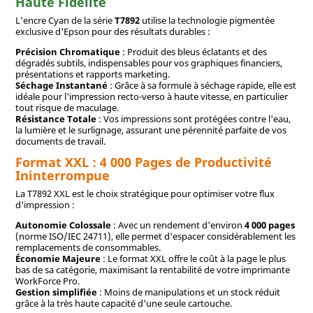
Haute Fidélité
L'encre Cyan de la série
T7892
utilise la technologie pigmentée
exclusive d'Epson pour des résultats durables :
Précision Chromatique
: Produit des bleus éclatants et des
dégradés subtils, indispensables pour vos graphiques financiers,
présentations et rapports marketing.
Séchage Instantané
: Grâce à sa formule à séchage rapide, elle est
idéale pour l'impression recto-verso à haute vitesse, en particulier
tout risque de maculage.
Résistance Totale
: Vos impressions sont protégées contre l'eau,
la lumière et le surlignage, assurant une pérennité parfaite de vos
documents de travail.
Format XXL : 4 000 Pages de Productivité
Ininterrompue
La T7892 XXL est le choix stratégique pour optimiser votre flux
d'impression :
Autonomie Colossale
: Avec un rendement d'environ
4 000 pages
(norme ISO/IEC 24711), elle permet d'espacer considérablement les
remplacements de consommables.
Économie Majeure
: Le format XXL offre le coût à la page le plus
bas de sa catégorie, maximisant la rentabilité de votre imprimante
WorkForce Pro.
Gestion simplifiée
: Moins de manipulations et un stock réduit
grâce à la très haute capacité d'une seule cartouche.