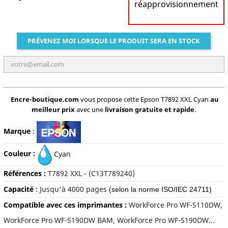
réapprovisionnement
PRÉVENEZ MOI LORSQUE LE PRODUIT SERA EN STOCK
Encre-boutique.com
vous propose cette Epson T7892 XXL Cyan
au
meilleur prix
avec une
livraison gratuite et rapide
.
Marque
:
Couleur :
Cyan
Références :
T
7892 XXL - (C13T789240)
Capacité
:
Jusqu'à 4
000 pages
(selon la norme ISO/IEC 24711)
Compatible avec ces imprimantes :
WorkForce Pro WF-5110DW,
WorkForce Pro WF-5190DW BAM, WorkForce Pro WF-5190DW...