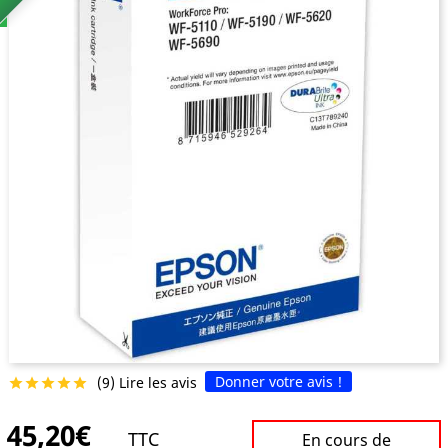
Donner votre avis !
(9) Lire les avis





45,20€
TTC
En cours de