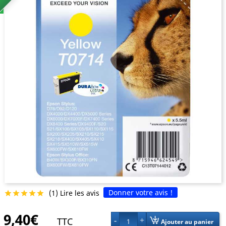
Donner votre avis !
(1) Lire les avis





9,40€
TTC
1
Ajouter au panier