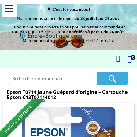
🏝️ C’est les vacances !
Nous prenons un peu de repos
du 28 juillet au 24 août.
La boutique reste ouverte ! Vous pouvez passer commande en
toute tranquillité, elles seront
expédiées à partir du 24 août.
Merci pour votre patience et très bel été à tous ! ☀️
0

Epson T0714 Jaune Guépard d'origine – Cartouche
Epson C13T07144012
LIVRAISON OFFERTE