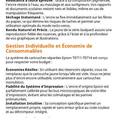
Résistance à toute Épreuve
: Grâce à sa composition pigmentée,
l'encre résiste à l'eau, au maculage et aux surligneurs. Vos rapports
et documents scolaires restent nets et lisibles, même en cas de
manipulation fréquente.
Séchage Instantané
: L'encre se fixe immédiatement sur les fibres
du papier, ce qui élimine les risques de taches et permet une
utilisation optimale du mode recto-verso.
Rendu Naturel et Précis
: Le jaune de la série Guépard assure une
reproduction fidèle des nuances, grâce à l'éclat et à la profondeur
de vos graphiques et illustrations.
Gestion Individuelle et Économie de
Consommables
Le système de cartouches séparées Epson T0711-T0714 est conçu
pour respecter votre budget :
Économies Réelles
: En utilisant des réservoirs séparés, vous ne
remplacez que la cartouche jaune lorsqu'elle est vide. Vous ne jetez
plus d'encre encore utilisable, contrairement aux cartouches
monoblocs.
Fiabilité du Système d'Impression
: L'encre d'origine Epson est
parfaitement calibrée pour les bus microscopiques de votre tête
d'impression, évitant ainsi les colmatages et les pannes
prématurées.
Installation Intuitive
: Sa conception spécifique permet un
remplacement propre, rapide et sans erreur grâce au code couleur
et au détrompeur. intégré.