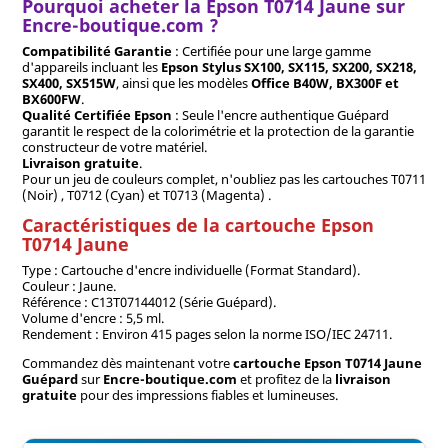
Pourquoi acheter la Epson T0714 Jaune sur
Encre-boutique.com ?
Compatibilité Garantie
: Certifiée pour une large gamme
d'appareils incluant les
Epson Stylus SX100, SX115, SX200, SX218,
SX400, SX515W
, ainsi que les modèles
Office B40W, BX300F et
BX600FW
.
Qualité Certifiée Epson
: Seule l'encre authentique Guépard
garantit le respect de la colorimétrie et la protection de la garantie
constructeur de votre matériel.
Livraison gratuite
.
Pour un jeu de couleurs complet, n'oubliez pas les cartouches T0711
(Noir) , T0712 (Cyan) et T0713 (Magenta) .
Caractéristiques de la cartouche Epson
T0714 Jaune
Type : Cartouche d'encre individuelle (Format Standard).
Couleur : Jaune.
Référence : C13T07144012 (Série Guépard).
Volume d'encre : 5,5 ml.
Rendement : Environ 415 pages selon la norme ISO/IEC 24711.
Commandez dès maintenant votre
cartouche Epson T0714 Jaune
Guépard
sur
Encre-boutique.com
et profitez de la
livraison
gratuite
pour des impressions fiables et lumineuses.