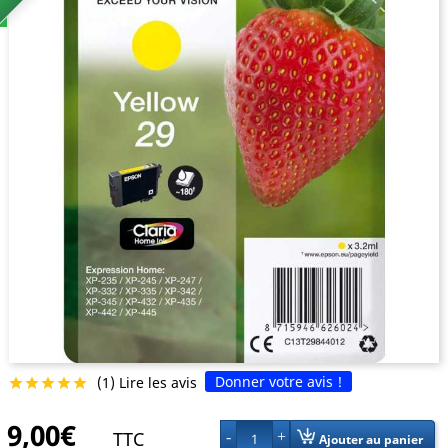
Donner votre avis !
(1) Lire les avis





9,00€
TTC
1
Ajouter au panier