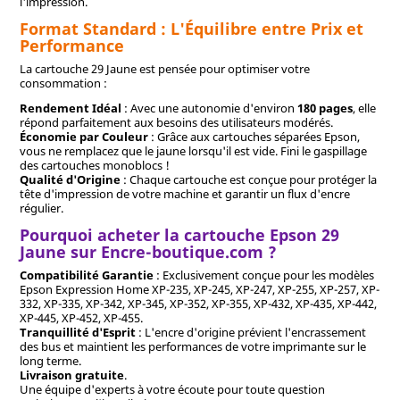
l'impression.
Format Standard : L'Équilibre entre Prix et
Performance
La cartouche 29 Jaune est pensée pour optimiser votre
consommation :
Rendement Idéal
: Avec une autonomie d'environ
180 pages
, elle
répond parfaitement aux besoins des utilisateurs modérés.
Économie par Couleur
: Grâce aux cartouches séparées Epson,
vous ne remplacez que le jaune lorsqu'il est vide. Fini le gaspillage
des cartouches monoblocs !
Qualité d'Origine
: Chaque cartouche est conçue pour protéger la
tête d'impression de votre machine et garantir un flux d'encre
régulier.
Pourquoi acheter la cartouche Epson 29
Jaune sur Encre-boutique.com ?
Compatibilité Garantie
: Exclusivement conçue pour les modèles
Epson Expression Home XP-235, XP-245, XP-247, XP-255, XP-257, XP-
332, XP-335, XP-342, XP-345, XP-352, XP-355, XP-432, XP-435, XP-442,
XP-445, XP-452, XP-455.
Tranquillité d'Esprit
: L'encre d'origine prévient l'encrassement
des bus et maintient les performances de votre imprimante sur le
long terme.
Livraison gratuite
.
Une équipe d'experts à votre écoute pour toute question