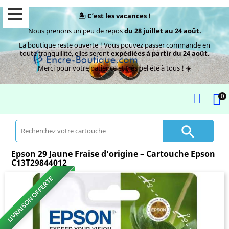
🏝️ C’est les vacances !
Nous prenons un peu de repos
du 28 juillet au 24 août.
La boutique reste ouverte ! Vous pouvez passer commande en
toute tranquillité, elles seront
expédiées à partir du 24 août.
Merci pour votre patience et très bel été à tous ! ☀️
0

Epson 29 Jaune Fraise d'origine – Cartouche Epson
C13T29844012
LIVRAISON OFFERTE