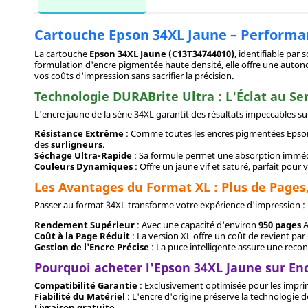
Cartouche Epson 34XL Jaune – Performa
La cartouche
Epson 34XL Jaune (C13T34744010)
, identifiable par 
formulation d'encre pigmentée haute densité, elle offre une auto
vos coûts d'impression sans sacrifier la précision.
Technologie DURABrite Ultra : L'Éclat au Se
L'encre jaune de la série 34XL garantit des résultats impeccables su
Résistance Extrême
: Comme toutes les encres pigmentées Epson,
des
surligneurs
.
Séchage Ultra-Rapide
: Sa formule permet une absorption immédia
Couleurs Dynamiques
: Offre un jaune vif et saturé, parfait po
Les Avantages du Format XL : Plus de Pages,
Passer au format 34XL transforme votre expérience d'impression :
Rendement Supérieur
: Avec une capacité d'environ
95
0 pages
A
Coût à la Page Réduit
: La version XL offre un coût de revient par 
Gestion de l'Encre Précise
: La puce intelligente assure une reco
Pourquoi acheter l'Epson 34XL Jaune sur En
Compatibilité Garantie
: Exclusivement optimisée pour les impr
Fiabilité du Matériel
: L'encre d'origine préserve la technologie
Livraison gratuite
.