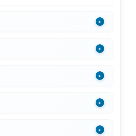
+
+
+
+
+