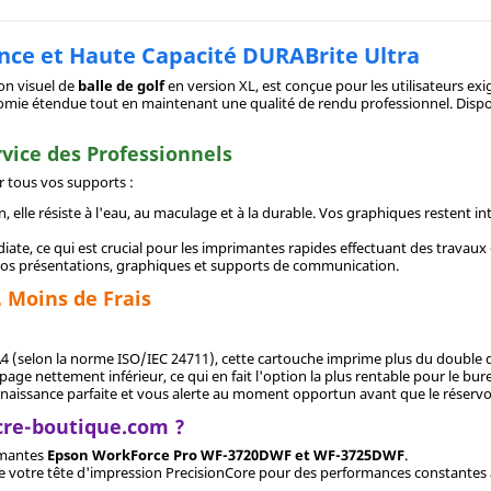
nce et Haute Capacité DURABrite Ultra
son visuel de
balle de golf
en version XL, est conçue pour les utilisateurs e
nomie étendue tout en maintenant une qualité de rendu professionnel. Disp
rvice des Professionnels
r tous vos supports :
 elle résiste à l'eau, au maculage et à la durable. Vos graphiques restent
te, ce qui est crucial pour les imprimantes rapides effectuant des travaux
ur vos présentations, graphiques et supports de communication.
 Moins de Frais
4 (selon la norme ISO/IEC 24711), cette cartouche imprime plus du double d
page nettement inférieur, ce qui en fait l'option la plus rentable pour le burea
nnaissance parfaite et vous alerte au moment opportun avant que le réservoi
cre-boutique.com ?
imantes
Epson WorkForce Pro WF-3720DWF et WF-3725DWF
.
 de votre tête d'impression PrecisionCore pour des performances constantes