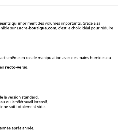
xigeants qui impriment des volumes importants. Grâce à sa
onible sur
Encre-boutique.com
, c'est le choix idéal pour réduire
 intacts même en cas de manipulation avec des mains humides ou
 en
recto-verso
.
e la version standard.
u ou le télétravail intensif.
r ne soit totalement vide.
 année après année.