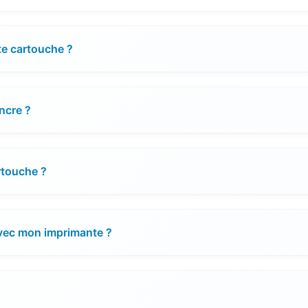
te cartouche ?
encre ?
artouche ?
avec mon imprimante ?