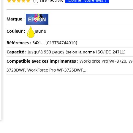
Donner votre avis !
(1) Lire les avis





Marque
:
Couleur :
Jaune
Références :
34XL
- (C13T34744010)
Capacité :
Jusqu'à 95
0 pages
(selon la norme ISO/IEC 24711)
Compatible avec ces imprimantes :
WorkForce Pro WF-3720, W
3720DWF, WorkForce Pro WF-3725DWF...