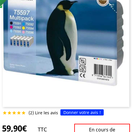
Donner votre avis !
(2) Lire les avis





59,90€
TTC
En cours de