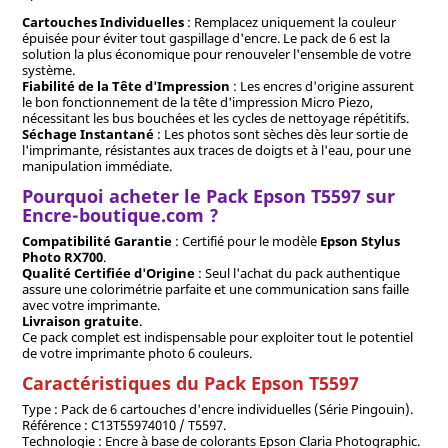
Cartouches Individuelles
: Remplacez uniquement la couleur
épuisée pour éviter tout gaspillage d'encre. Le pack de 6 est la
solution la plus économique pour renouveler l'ensemble de votre
système.
Fiabilité de la Tête d'Impression
: Les encres d'origine assurent
le bon fonctionnement de la tête d'impression Micro Piezo,
nécessitant les bus bouchées et les cycles de nettoyage répétitifs.
Séchage Instantané
: Les photos sont sèches dès leur sortie de
l'imprimante, résistantes aux traces de doigts et à l'eau, pour une
manipulation immédiate.
Pourquoi acheter le Pack Epson T5597 sur
Encre-boutique.com ?
Compatibilité Garantie
: Certifié pour le modèle
Epson Stylus
Photo RX700
.
Qualité Certifiée d'Origine
: Seul l'achat du pack authentique
assure une colorimétrie parfaite et une communication sans faille
avec votre imprimante.
Livraison gratuite
.
Ce pack complet est indispensable pour exploiter tout le potentiel
de votre imprimante photo 6 couleurs.
Caractéristiques du Pack Epson T5597
Type : Pack de 6 cartouches d'encre individuelles (Série Pingouin).
Référence : C13T55974010 / T5597.
Technologie : Encre à base de colorants Epson Claria Photographic.