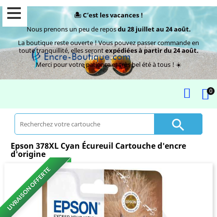
🏝️ C’est les vacances !
Nous prenons un peu de repos
du 28 juillet au 24 août.
La boutique reste ouverte ! Vous pouvez passer commande en
toute tranquillité, elles seront
expédiées à partir du 24 août.
Merci pour votre patience et très bel été à tous ! ☀️
0

Epson 378XL Cyan Écureuil Cartouche d'encre
d'origine
LIVRAISON OFFERTE