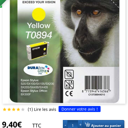
Donner votre avis !
(1) Lire les avis





9,40€
TTC
1
Ajouter au panier