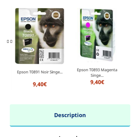
Epson T0893 Magenta
ge...
Epson T0891 Noir Singe...
Eps
Singe...
9,40€
9,40€
Description