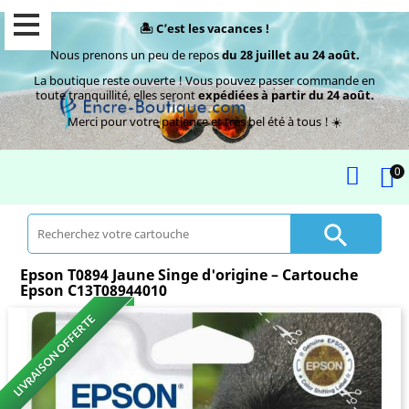
🏝️ C’est les vacances !
Nous prenons un peu de repos
du 28 juillet au 24 août.
La boutique reste ouverte ! Vous pouvez passer commande en
toute tranquillité, elles seront
expédiées à partir du 24 août.
Merci pour votre patience et très bel été à tous ! ☀️
0

Epson T0894 Jaune Singe d'origine – Cartouche
Epson C13T08944010
LIVRAISON OFFERTE