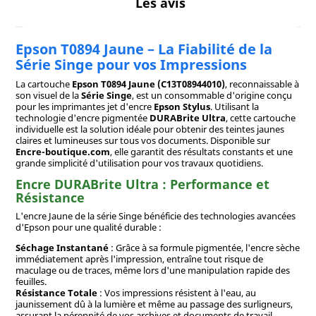
Les avis
Epson T0894 Jaune – La Fiabilité de la
Série Singe pour vos Impressions
La cartouche
Epson T0894 Jaune (C13T08944010)
, reconnaissable à
son visuel de la
Série Singe
, est un consommable d'origine conçu
pour les imprimantes jet d'encre
Epson Stylus
. Utilisant la
technologie d'encre pigmentée
DURABrite Ultra
, cette cartouche
individuelle est la solution idéale pour obtenir des teintes jaunes
claires et lumineuses sur tous vos documents. Disponible sur
Encre-boutique.com
, elle garantit des résultats constants et une
grande simplicité d'utilisation pour vos travaux quotidiens.
Encre DURABrite Ultra : Performance et
Résistance
L'encre Jaune de la série Singe bénéficie des technologies avancées
d'Epson pour une qualité durable :
Séchage Instantané
: Grâce à sa formule pigmentée, l'encre sèche
immédiatement après l'impression, entraîne tout risque de
maculage ou de traces, même lors d'une manipulation rapide des
feuilles.
Résistance Totale
: Vos impressions résistent à l'eau, au
jaunissement dû à la lumière et même au passage des surligneurs,
assurant la pérennité de vos archives et documents de travail.