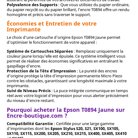
Polyvalence des Supports
: Que vous utilisiez du papier ordinaire,
du papier recyclé ou du papier brillant, l'encre T0894 offre un rendu
homogène et précis sans traverser le support.
Économies et Entretien de votre
Imprimante
Le choix d'une cartouche d'origine Epson T0894 Jaune permet
d'optimiser le fonctionnement de votre appareil :
Système de Cartouches Séparées
: Remplacez uniquement la
couleur jaune lorsqu'elle est épuisée. Ce système intelligent vous
permet de réaliser des économies significatives en entraînant le
gaspillage d'encre.
Protection de la Tête d'Impression
: La pureté des encres
d'origine protège la tête d'impression permanente Micro Piezo
contre les obstacles, garantissant une longévité maximale à votre
imprimante.
Suivi de Niveau Précis
: La puce intégrée communique en temps
réel avec votre logiciel d'impression pour vous alerter précisément
du niveau d'encre restant.
Pourquoi acheter la Epson T0894 Jaune sur
Encre-boutique.com ?
Compatibilité Garantie
: Certifiée pour une large gamme
d'imprimantes dont les
Epson Stylus S20, S21, SX100, SX105,
SX110, SX115, SX200, SX205, SX210, SX215, SX400, SX405, SX410